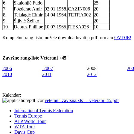
6
Skalonjić Fudo
25
7
Pozderac Amir
02.01.1958.
CAZIN006
20
8
Telalagić Elmir
14.04.1964.
TETRA002
20
9
Šljivić Željko
20
10
Deprez Phillipe
10.07.1965.
ITESA026
10
Kompletnu rang listu možete downloadovati u pdf formatu
OVDJE!
Završne rang-liste
Veterani +45
:
2006
2007
2008
200
2010
2011
2012
Kalendar:
veterani_zavrsna.xls_-_veterani_45.pdf
International Tennis Federation
Tennis Europe
ATP World Tour
WTA Tour
Davis Cup