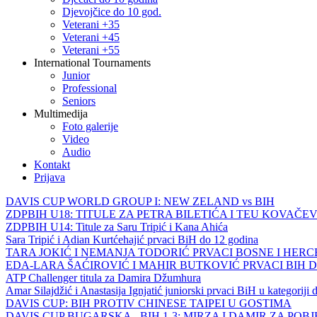
Djevojčice do 10 god.
Veterani +35
Veterani +45
Veterani +55
International Tournaments
Junior
Professional
Seniors
Multimedija
Foto galerije
Video
Audio
Kontakt
Prijava
DAVIS CUP WORLD GROUP I: NEW ZELAND vs BIH
ZDPBIH U18: TITULE ZA PETRA BILETIĆA I TEU KOVAČEV
ZDPBIH U14: Titule za Saru Tripić i Kana Ahića
Sara Tripić i Adian Kurtćehajić prvaci BiH do 12 godina
TARA JOKIĆ I NEMANJA TODORIĆ PRVACI BOSNE I HER
EDA-LARA ŠAĆIROVIĆ I MAHIR BUTKOVIĆ PRVACI BIH 
ATP Challenger titula za Damira Džumhura
Amar Silajdžić i Anastasija Ignjatić juniorski prvaci BiH u kategoriji
DAVIS CUP: BIH PROTIV CHINESE TAIPEI U GOSTIMA
DAVIS CUP BUGARSKA - BIH 1-3: MIRZA I DAMIR ZA POB