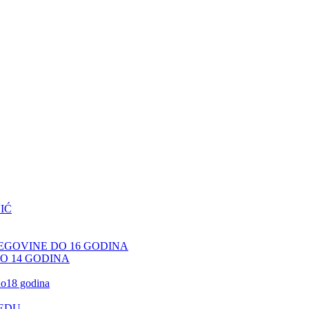
IĆ
CEGOVINE DO 16 GODINA
DO 14 GODINA
 do18 godina
JEDU