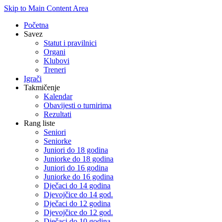
Skip to Main Content Area
Početna
Savez
Statut i pravilnici
Organi
Klubovi
Treneri
Igrači
Takmičenje
Kalendar
Obavijesti o turnirima
Rezultati
Rang liste
Seniori
Seniorke
Juniori do 18 godina
Juniorke do 18 godina
Juniori do 16 godina
Juniorke do 16 godina
Dječaci do 14 godina
Djevojčice do 14 god.
Dječaci do 12 godina
Djevojčice do 12 god.
Dječaci do 10 godina