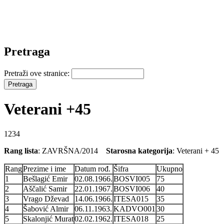
Pretraga
Pretraži ove stranice:
Veterani +45
1234
Rang lista
: ZAVRŠNA/2014
Starosna kategorija
: Veterani + 4
Rang
Prezime i ime
Datum rođ.
Šifra
Ukupno
1
Bešlagić Emir
02.08.1966.
BOSVI005
75
2
Aščalić Samir
22.01.1967.
BOSVI006
40
3
Vrago Dževad
14.06.1966.
ITESA015
35
4
Šabović Almir
06.11.1963.
KADVO001
30
5
Skalonjić Murat
02.02.1962.
ITESA018
25