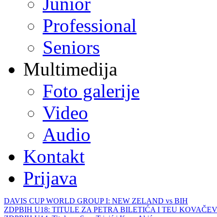
Junior
Professional
Seniors
Multimedija
Foto galerije
Video
Audio
Kontakt
Prijava
DAVIS CUP WORLD GROUP I: NEW ZELAND vs BIH
ZDPBIH U18: TITULE ZA PETRA BILETIĆA I TEU KOVAČEV