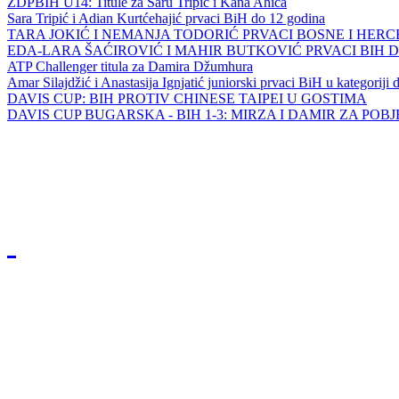
ZDPBIH U14: Titule za Saru Tripić i Kana Ahića
Sara Tripić i Adian Kurtćehajić prvaci BiH do 12 godina
TARA JOKIĆ I NEMANJA TODORIĆ PRVACI BOSNE I HER
EDA-LARA ŠAĆIROVIĆ I MAHIR BUTKOVIĆ PRVACI BIH 
ATP Challenger titula za Damira Džumhura
Amar Silajdžić i Anastasija Ignjatić juniorski prvaci BiH u kategoriji
DAVIS CUP: BIH PROTIV CHINESE TAIPEI U GOSTIMA
DAVIS CUP BUGARSKA - BIH 1-3: MIRZA I DAMIR ZA POB