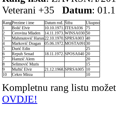
Veterani +35
Datum
: 01.
Rang
Prezime i ime
Datum rođ.
Šifra
Ukupno
1
Bolić Elvir
10.10.1971.
ITESA036
75
2
Cerovina Mladen
14.11.1973.
WINSA030
50
3
Mahmutović Harun
22.10.1970.
SPRSA003
40
4
Marković Dragan
05.06.1972.
MOSTA091
30
5
Durić Edin
25
6
Repuh Senad
18.11.1972.
SPOSA040
20
7
Hamzić Alem
20
8
Selimović Muris
15
9
Muftić Elvir
21.12.1968.
SPRSA005
10
10
Cekro Mirza
10
Kompletnu rang listu možet
OVDJE!