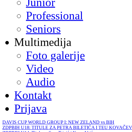
Junior
Professional
Seniors
Multimedija
Foto galerije
Video
Audio
Kontakt
Prijava
DAVIS CUP WORLD GROUP I: NEW ZELAND vs BIH
ZDPBIH U18: TITULE ZA PETRA BILETIĆA I TEU KOVAČEV