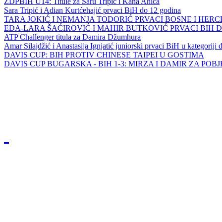
ZDPBIH U14: Titule za Saru Tripić i Kana Ahića
Sara Tripić i Adian Kurtćehajić prvaci BiH do 12 godina
TARA JOKIĆ I NEMANJA TODORIĆ PRVACI BOSNE I HER
EDA-LARA ŠAĆIROVIĆ I MAHIR BUTKOVIĆ PRVACI BIH 
ATP Challenger titula za Damira Džumhura
Amar Silajdžić i Anastasija Ignjatić juniorski prvaci BiH u kategoriji
DAVIS CUP: BIH PROTIV CHINESE TAIPEI U GOSTIMA
DAVIS CUP BUGARSKA - BIH 1-3: MIRZA I DAMIR ZA POB