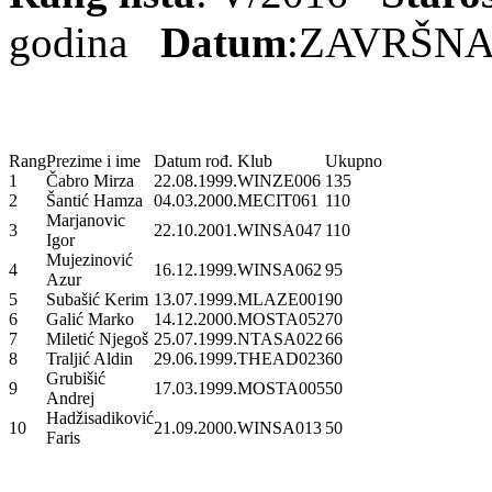
godina
Datum
:ZAVRŠN
Rang
Prezime i ime
Datum rođ.
Klub
Ukupno
1
Čabro Mirza
22.08.1999.
WINZE006
135
2
Šantić Hamza
04.03.2000.
MECIT061
110
Marjanovic
3
22.10.2001.
WINSA047
110
Igor
Mujezinović
4
16.12.1999.
WINSA062
95
Azur
5
Subašić Kerim
13.07.1999.
MLAZE001
90
6
Galić Marko
14.12.2000.
MOSTA052
70
7
Miletić Njegoš
25.07.1999.
NTASA022
66
8
Traljić Aldin
29.06.1999.
THEAD023
60
Grubišić
9
17.03.1999.
MOSTA005
50
Andrej
Hadžisadiković
10
21.09.2000.
WINSA013
50
Faris