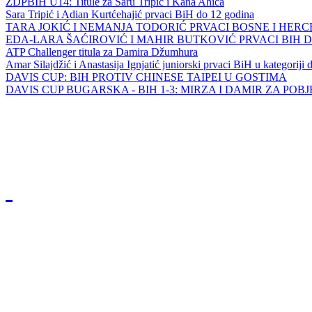
ZDPBIH U14: Titule za Saru Tripić i Kana Ahića
Sara Tripić i Adian Kurtćehajić prvaci BiH do 12 godina
TARA JOKIĆ I NEMANJA TODORIĆ PRVACI BOSNE I HER
EDA-LARA ŠAĆIROVIĆ I MAHIR BUTKOVIĆ PRVACI BIH 
ATP Challenger titula za Damira Džumhura
Amar Silajdžić i Anastasija Ignjatić juniorski prvaci BiH u kategoriji
DAVIS CUP: BIH PROTIV CHINESE TAIPEI U GOSTIMA
DAVIS CUP BUGARSKA - BIH 1-3: MIRZA I DAMIR ZA POB