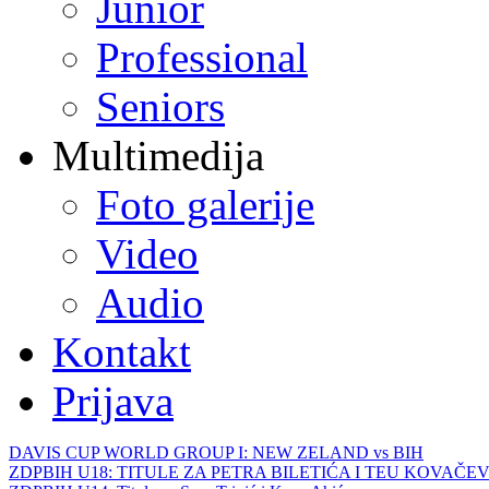
Junior
Professional
Seniors
Multimedija
Foto galerije
Video
Audio
Kontakt
Prijava
DAVIS CUP WORLD GROUP I: NEW ZELAND vs BIH
ZDPBIH U18: TITULE ZA PETRA BILETIĆA I TEU KOVAČEV