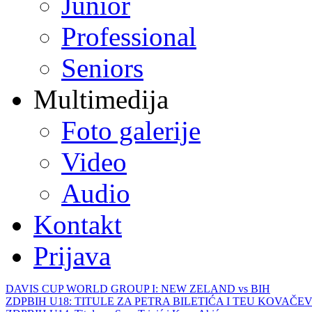
Junior
Professional
Seniors
Multimedija
Foto galerije
Video
Audio
Kontakt
Prijava
DAVIS CUP WORLD GROUP I: NEW ZELAND vs BIH
ZDPBIH U18: TITULE ZA PETRA BILETIĆA I TEU KOVAČEV