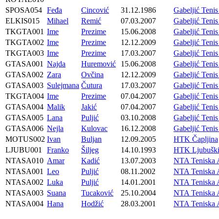
SPOSA054
Feđa
Cincović
31.12.1986
Gabeljić Teni
ELKIS015
Mihael
Remić
07.03.2007
Gabeljić Teni
TKGTA001
Ime
Prezime
15.06.2008
Gabeljić Teni
TKGTA002
Ime
Prezime
12.12.2009
Gabeljić Teni
TKGTA003
Ime
Prezime
17.03.2007
Gabeljić Teni
GTASA001
Najda
Huremović
15.06.2008
Gabeljić Teni
GTASA002
Zara
Ovčina
12.12.2009
Gabeljić Teni
GTASA003
Sulejmana
Čutura
17.03.2007
Gabeljić Teni
TKGTA004
Ime
Prezime
07.04.2007
Gabeljić Teni
GTASA004
Malik
Jakić
07.04.2007
Gabeljić Teni
GTASA005
Lana
Puljić
03.10.2008
Gabeljić Teni
GTASA006
Nejla
Kulovac
16.12.2008
Gabeljić Teni
MOTUS002
Ivan
Buljan
12.09.2005
HTK Čapljina
LJUBU001
Franko
Šiljeg
14.10.1993
HTK Ljubušk
NTASA010
Amar
Kadić
13.07.2003
NTA Teniska 
NTASA001
Leo
Puljić
08.11.2002
NTA Teniska 
NTASA002
Luka
Puljić
14.01.2001
NTA Teniska 
NTASA003
Suana
Tucaković
25.10.2004
NTA Teniska 
NTASA004
Hana
Hodžić
28.03.2001
NTA Teniska 