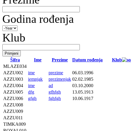
Godina rođenja
Klub
Šifra
Ime
Prezime
Datum rođenja
Klub
MLAZE034
AZZU002
ime
prezime
06.03.1996
AZZU003
iemnjak
prezimenjak
02.02.1985
AZZU004
ime
ad
03.10.2000
AZZU005
dfg
gfhfgh
13.05.1913
AZZU006
gfgh
fghfgh
10.06.1917
AZZU008
AZZU009
AZZU011
TIMKA009
ROYAL010