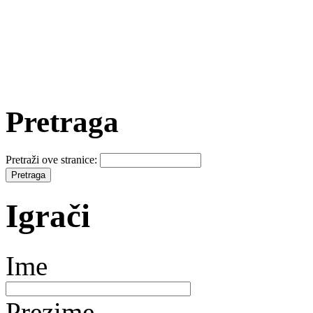
Pretraga
Pretraži ove stranice:
Igrači
Ime
Prezime