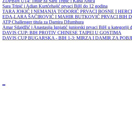
ZDPBIH U14: Titule za Saru Tripić i Kana Ahića
Sara Tripić i Adian Kurtćehajić prvaci BiH do 12 godina
TARA JOKIĆ I NEMANJA TODORIĆ PRVACI BOSNE I HER
EDA-LARA ŠAĆIROVIĆ I MAHIR BUTKOVIĆ PRVACI BIH 
ATP Challenger titula za Damira Džumhura
Amar Silajdžić i Anastasija Ignjatić juniorski prvaci BiH u kategoriji
DAVIS CUP: BIH PROTIV CHINESE TAIPEI U GOSTIMA
DAVIS CUP BUGARSKA - BIH 1-3: MIRZA I DAMIR ZA POB