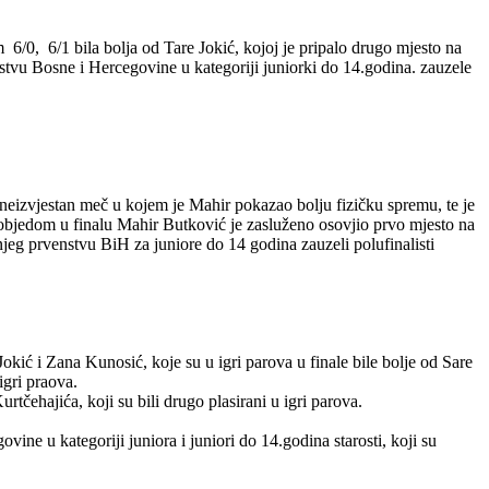
/0, 6/1 bila bolja od Tare Jokić, kojoj je pripalo drugo mjesto na
nstvu Bosne i Hercegovine u kategoriji juniorki do 14.godina. zauzele
neizvjestan meč u kojem je Mahir pokazao bolju fizičku spremu, te je
 Pobjedom u finalu Mahir Butković je zasluženo osovjio prvo mjesto na
eg prvenstvu BiH za juniore do 14 godina zauzeli polufinalisti
ić i Zana Kunosić, koje su u igri parova u finale bile bolje od Sare
igri praova.
tčehajića, koji su bili drugo plasirani u igri parova.
ne u kategoriji juniora i juniori do 14.godina starosti, koji su