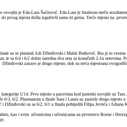
svojila je Eda-Lara Šaćirović. Eda-Lara je finalnom meču rezultatom 6
je do prvog mjesta došla izgubivši samo tri gema. Treće mjesto na prve
ale su se plasirali Adi Džinđovski i Mahir Butković. Bio je to veoma 
tat, te sa 6/4 i 6/2 dobio naredna dva seta za konačnih 2-1u setovima.
 Džinđovski zauzeo je drugo mjesto, dok su treća mjestoana ovogodišnj
ategorije U14. Prvo mjesto u parovima kod juniorki osvojile su Tara Jok
že 6/3, 6/2. Plasmanom u finale Sara i Laura su zauzele drugo mjesto u 
žinđovski su sa 6/2, 6/1 u finalu pobijedili Filipa Jevtića i Adiana Kur
iru, kao i svim učesnicima i učesnicama na prvenstvu Bosne i Hercegovi
je.