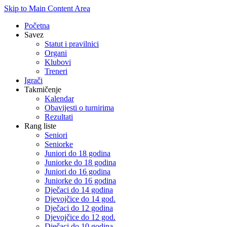
Skip to Main Content Area
Početna
Savez
Statut i pravilnici
Organi
Klubovi
Treneri
Igrači
Takmičenje
Kalendar
Obavijesti o turnirima
Rezultati
Rang liste
Seniori
Seniorke
Juniori do 18 godina
Juniorke do 18 godina
Juniori do 16 godina
Juniorke do 16 godina
Dječaci do 14 godina
Djevojčice do 14 god.
Dječaci do 12 godina
Djevojčice do 12 god.
Dječaci do 10 godina