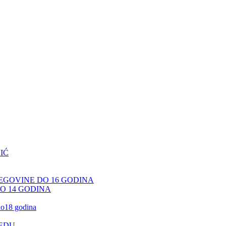
IĆ
CEGOVINE DO 16 GODINA
DO 14 GODINA
 do18 godina
JEDU