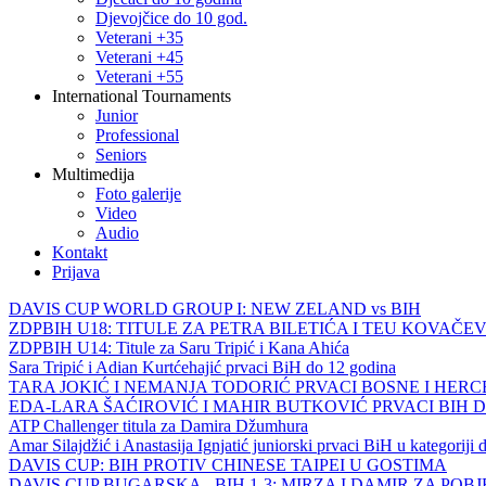
Djevojčice do 10 god.
Veterani +35
Veterani +45
Veterani +55
International Tournaments
Junior
Professional
Seniors
Multimedija
Foto galerije
Video
Audio
Kontakt
Prijava
DAVIS CUP WORLD GROUP I: NEW ZELAND vs BIH
ZDPBIH U18: TITULE ZA PETRA BILETIĆA I TEU KOVAČEV
ZDPBIH U14: Titule za Saru Tripić i Kana Ahića
Sara Tripić i Adian Kurtćehajić prvaci BiH do 12 godina
TARA JOKIĆ I NEMANJA TODORIĆ PRVACI BOSNE I HER
EDA-LARA ŠAĆIROVIĆ I MAHIR BUTKOVIĆ PRVACI BIH 
ATP Challenger titula za Damira Džumhura
Amar Silajdžić i Anastasija Ignjatić juniorski prvaci BiH u kategoriji
DAVIS CUP: BIH PROTIV CHINESE TAIPEI U GOSTIMA
DAVIS CUP BUGARSKA - BIH 1-3: MIRZA I DAMIR ZA POB