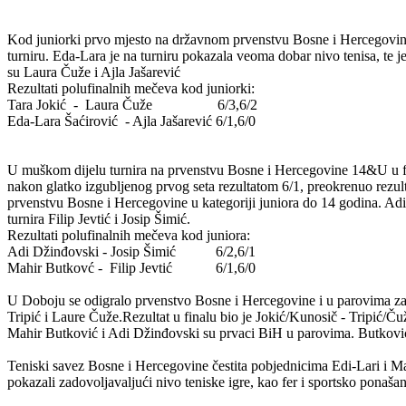
Kod juniorki prvo mjesto na državnom prvenstvu Bosne i Hercegovine o
turniru. Eda-Lara je na turniru pokazala veoma dobar nivo tenisa, te 
su Laura Čuže i Ajla Jašarević
Rezultati polufinalnih mečeva kod juniorki:
Tara Jokić - Laura Čuže 6/3,6/2
Eda-Lara Šaćirović - Ajla Jašarević 6/1,6/0
U muškom dijelu turnira na prvenstvu Bosne i Hercegovine 14&U u fin
nakon glatko izgubljenog prvog seta rezultatom 6/1, preokrenuo rezul
prvenstvu Bosne i Hercegovine u kategoriji juniora do 14 godina. Adi
turnira Filip Jevtić i Josip Šimić.
Rezultati polufinalnih mečeva kod juniora:
Adi Džinđovski - Josip Šimić 6/2,6/1
Mahir Butkovć - Filip Jevtić 6/1,6/0
U Doboju se odigralo prvenstvo Bosne i Hercegovine i u parovima za k
Tripić i Laure Čuže.Rezultat u finalu bio je Jokić/Kunosič - Tripić/Ču
Mahir Butković i Adi Džinđovski su prvaci BiH u parovima. Butković i D
Teniski savez Bosne i Hercegovine čestita pobjednicima Edi-Lari i Mah
pokazali zadovoljavaljući nivo teniske igre, kao fer i sportsko ponašan