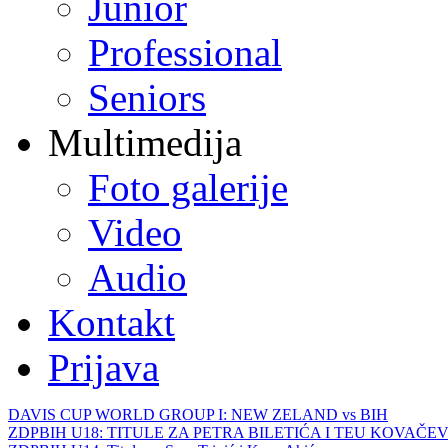
Junior
Professional
Seniors
Multimedija
Foto galerije
Video
Audio
Kontakt
Prijava
DAVIS CUP WORLD GROUP I: NEW ZELAND vs BIH
ZDPBIH U18: TITULE ZA PETRA BILETIĆA I TEU KOVAČEV