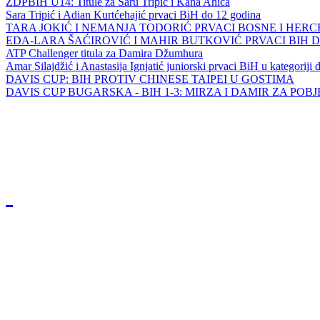
ZDPBIH U14: Titule za Saru Tripić i Kana Ahića
Sara Tripić i Adian Kurtćehajić prvaci BiH do 12 godina
TARA JOKIĆ I NEMANJA TODORIĆ PRVACI BOSNE I HER
EDA-LARA ŠAĆIROVIĆ I MAHIR BUTKOVIĆ PRVACI BIH 
ATP Challenger titula za Damira Džumhura
Amar Silajdžić i Anastasija Ignjatić juniorski prvaci BiH u kategoriji
DAVIS CUP: BIH PROTIV CHINESE TAIPEI U GOSTIMA
DAVIS CUP BUGARSKA - BIH 1-3: MIRZA I DAMIR ZA POB