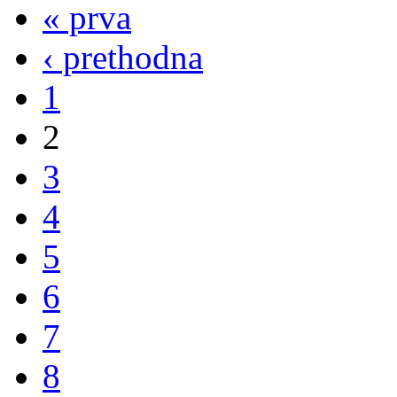
« prva
‹ prethodna
1
2
3
4
5
6
7
8