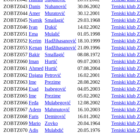
ZOBTZ043
Danis
Nuhanović
30.06.2002
Teniski klu
ZOBTZ044
Amer
Muratović
30.12.2001
Teniski klu
ZOBTZ045
Namik
Smailagić
29.03.1968
Teniski klu
ZOBTZ046
Ivan
Đukić
14.02.2002
Teniski klu
ZOBTZ051
Ema
Mulalić
01.05.1998
Teniski klu
ZOBTZ052
Kerim
Hadžihasanović
18.10.1999
Teniski klu
ZOBTZ053
Kenan
Hadžihasanović
21.09.1996
Teniski klu
ZOBTZ057
Bakir
SmaIlagić
08.08.1972
Teniski klu
ZOBTZ060
Iman
Hurtić
09.07.2003
Teniski klu
ZOBTZ061
Ahmed
Hurtić
07.08.2004
Teniski klu
ZOBTZ062
Dajana
Petrović
16.02.2001
Teniski klu
ZOBTZ063
Ime
Prezime
28.08.2002
Teniski klu
ZOBTZ064
Esad
Isabegović
04.05.2003
Teniski klu
ZOBTZ065
Ime
Prezime
05.02.2002
Teniski klu
ZOBTZ066
Feđa
Mulabegović
12.08.2002
Teniski klu
ZOBTZ067
Adem
Mahmutović
16.10.2003
Teniski klu
ZOBTZ068
Faris
Demirović
16.01.2002
Teniski klu
ZOBTZ069
Mario
Zovko
20.04.1964
Teniski klu
ZOBTZ070
Adis
Mulabdić
20.05.1976
Teniski klu