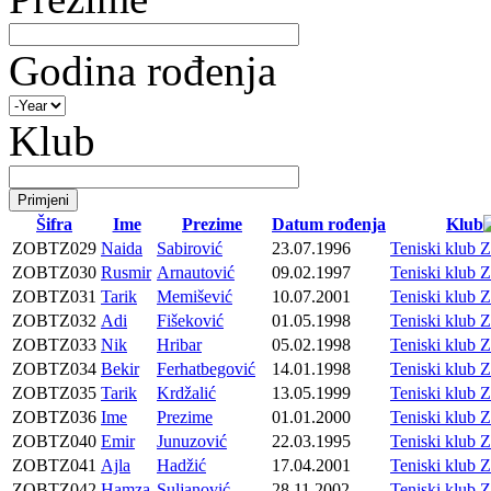
Godina rođenja
Klub
Šifra
Ime
Prezime
Datum rođenja
Klub
ZOBTZ029
Naida
Sabirović
23.07.1996
Teniski klu
ZOBTZ030
Rusmir
Arnautović
09.02.1997
Teniski klu
ZOBTZ031
Tarik
Memišević
10.07.2001
Teniski klu
ZOBTZ032
Adi
Fišeković
01.05.1998
Teniski klu
ZOBTZ033
Nik
Hribar
05.02.1998
Teniski klu
ZOBTZ034
Bekir
Ferhatbegović
14.01.1998
Teniski klu
ZOBTZ035
Tarik
Krdžalić
13.05.1999
Teniski klu
ZOBTZ036
Ime
Prezime
01.01.2000
Teniski klu
ZOBTZ040
Emir
Junuzović
22.03.1995
Teniski klu
ZOBTZ041
Ajla
Hadžić
17.04.2001
Teniski klu
ZOBTZ042
Hamza
Suljanović
28.11.2002
Teniski klu