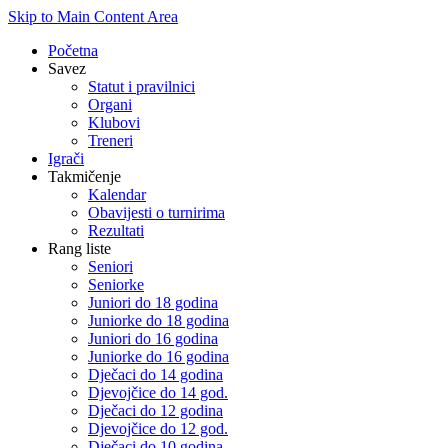
Skip to Main Content Area
Početna
Savez
Statut i pravilnici
Organi
Klubovi
Treneri
Igrači
Takmičenje
Kalendar
Obavijesti o turnirima
Rezultati
Rang liste
Seniori
Seniorke
Juniori do 18 godina
Juniorke do 18 godina
Juniori do 16 godina
Juniorke do 16 godina
Dječaci do 14 godina
Djevojčice do 14 god.
Dječaci do 12 godina
Djevojčice do 12 god.
Dječaci do 10 godina