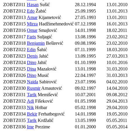
ZOBTZ011
Hasan
Sušić
28.12.1994
13.01.2010
ZOBTZ012
Edo
Žabić
25.09.1995
13.01.2013
ZOBTZ013
Amar
Kijametović
27.05.1993
13.01.2011
ZOBTZ015
Mirza
Hadžimehmedović
07.12.1998
16.01.2013
ZOBTZ016
Omar
Smajlović
14.01.1998
18.02.2011
ZOBTZ017
Faris
Suljagić
13.08.1996
23.02.2012
ZOBTZ018
Benjamin
Beširević
09.08.1996
23.02.2010
ZOBTZ022
Edin
Šahić
07.11.1999
18.03.2010
ZOBTZ023
Denis
Jahić
13.09.1995
27.03.2013
ZOBTZ024
Dino
Jahić
01.10.1999
10.01.2016
ZOBTZ025
Dina
Mazalović
13.01.1998
31.03.2010
ZOBTZ026
Dino
Musić
22.04.1997
31.03.2013
ZOBTZ029
Naida
Sabirović
23.07.1996
04.02.2010
ZOBTZ030
Rusmir
Arnautović
09.02.1997
14.04.2010
ZOBTZ031
Tarik
Memišević
10.07.2001
09.08.2012
ZOBTZ032
Adi
Fišeković
01.05.1998
29.04.2013
ZOBTZ033
Nik
Hribar
05.02.1998
29.04.2010
ZOBTZ034
Bekir
Ferhatbegović
14.01.1998
19.05.2010
ZOBTZ035
Tarik
Krdžalić
13.05.1999
05.05.2011
ZOBTZ036
Ime
Prezime
01.01.2000
05.05.2014