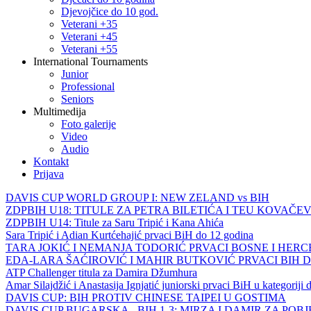
Djevojčice do 10 god.
Veterani +35
Veterani +45
Veterani +55
International Tournaments
Junior
Professional
Seniors
Multimedija
Foto galerije
Video
Audio
Kontakt
Prijava
DAVIS CUP WORLD GROUP I: NEW ZELAND vs BIH
ZDPBIH U18: TITULE ZA PETRA BILETIĆA I TEU KOVAČEV
ZDPBIH U14: Titule za Saru Tripić i Kana Ahića
Sara Tripić i Adian Kurtćehajić prvaci BiH do 12 godina
TARA JOKIĆ I NEMANJA TODORIĆ PRVACI BOSNE I HER
EDA-LARA ŠAĆIROVIĆ I MAHIR BUTKOVIĆ PRVACI BIH 
ATP Challenger titula za Damira Džumhura
Amar Silajdžić i Anastasija Ignjatić juniorski prvaci BiH u kategoriji
DAVIS CUP: BIH PROTIV CHINESE TAIPEI U GOSTIMA
DAVIS CUP BUGARSKA - BIH 1-3: MIRZA I DAMIR ZA POB