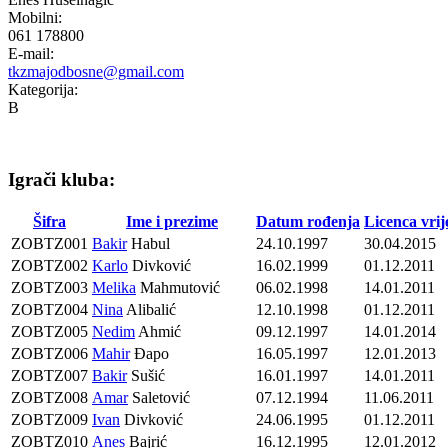
Mobilni:
061 178800
E-mail:
tkzmajodbosne@gmail.com
Kategorija:
B
Igrači kluba:
Šifra
Ime i prezime
Datum rođenja
Licenca vrij
ZOBTZ001
Bakir
Habul
24.10.1997
30.04.2015
ZOBTZ002
Karlo
Divković
16.02.1999
01.12.2011
ZOBTZ003
Melika
Mahmutović
06.02.1998
14.01.2011
ZOBTZ004
Nina
Alibalić
12.10.1998
01.12.2011
ZOBTZ005
Nedim
Ahmić
09.12.1997
14.01.2014
ZOBTZ006
Mahir
Đapo
16.05.1997
12.01.2013
ZOBTZ007
Bakir
Sušić
16.01.1997
14.01.2011
ZOBTZ008
Amar
Saletović
07.12.1994
11.06.2011
ZOBTZ009
Ivan
Divković
24.06.1995
01.12.2011
ZOBTZ010
Anes
Bajrić
16.12.1995
12.01.2012