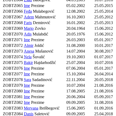
ZOBTZ065
Ime
Prezime
05.02.2002
25.05.2015
ZOBTZ066
Feđa
Mulabegović
12.08.2002
25.05.2014
ZOBTZ067
Adem
Mahmutović
16.10.2003
25.05.2012
ZOBTZ068
Faris
Demirović
16.01.2002
25.05.2013
ZOBTZ069
Mario
Zovko
20.04.1964
15.06.2012
ZOBTZ070
Adis
Mulabdić
20.05.1976
15.06.2012
ZOBTZ071
Ime
Prezime
26.03.2003
05.01.2017
ZOBTZ072
Almir
Joldić
31.08.2000
10.01.2017
ZOBTZ073
Anesa
Mušanović
14.07.2004
30.08.2017
ZOBTZ074
Nela
Šuvalić
19.10.2003
01.07.2017
ZOBTZ075
Bakir
Hajdarhodžić
25.07.2004
10.07.2016
ZOBTZ076
Ime
Prezime
07.06.2004
05.01.2017
ZOBTZ077
Ime
Prezime
15.10.2004
26.04.2014
ZOBTZ078
Sara
Sadadinović
22.11.2004
20.05.2018
ZOBTZ079
Ime
Prezime
10.07.2004
21.08.2016
ZOBTZ080
Ime
Prezime
17.08.2005
21.08.2016
ZOBTZ081
Ime
Prezime
20.06.2004
05.09.2017
ZOBTZ082
Ime
Prezime
09.09.2005
31.08.2016
ZOBTZ083
Mervana
Ibrišbegović
15.06.2005
01.09.2016
ZOBTZ084
Danis
Saletović
09.09.2005
25.04.2018