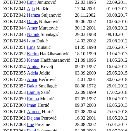
ZOBTZ040
Emir
Junuzović
22.03.1995
22.09.2011
ZOBTZ041
Ajla
Hadžić
17.04.2001
01.09.2012
ZOBTZ042
Hamza
Suljanović
28.11.2002
30.08.2017
ZOBTZ043
Danis
Nuhanović
30.06.2002
10.06.2016
ZOBTZ044
Amer
Muratović
30.12.2001
20.08.2012
ZOBTZ045
Namik
Smailagić
29.03.1968
08.10.2011
ZOBTZ046
Ivan
Đukić
14.02.2002
20.08.2012
ZOBTZ051
Ema
Mulalić
01.05.1998
20.05.2017
ZOBTZ052
Kerim
Hadžihasanović
18.10.1999
13.04.2013
ZOBTZ053
Kenan
Hadžihasanović
21.09.1996
14.05.2012
ZOBTZ054
Amina
Kevelj
09.07.1997
16.04.2012
ZOBTZ055
Adela
Joldić
03.09.2000
25.05.2015
ZOBTZ056
Amar
Bećirović
14.01.2001
30.05.2018
ZOBTZ057
Bakir
SmaIlagić
08.08.1972
25.01.2012
ZOBTZ058
Lamija
Sarić
22.09.1999
17.02.2018
ZOBTZ059
Emina
Mujarić
07.05.1997
16.04.2012
ZOBTZ060
Iman
Hurtić
09.07.2003
16.05.2013
ZOBTZ061
Ahmed
Hurtić
07.08.2004
25.05.2018
ZOBTZ062
Dajana
Petrović
16.02.2001
16.05.2012
ZOBTZ063
Ime
Prezime
28.08.2002
05.01.2017
ZOBTZ064
Esad
Isabegović
04.05.2003
10.07.2016