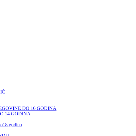
IĆ
CEGOVINE DO 16 GODINA
DO 14 GODINA
 do18 godina
JEDU