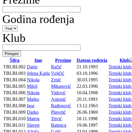
Godina rođenja
Klub
Šifra
Ime
Prezime
Datum rođenja
Klub
TBLBL002
Dario
Račić
21.10.1993
Teniski kl
TBLBL003
Jelena Karla
Vujičić
03.10.1996
Teniski kl
TBLBL004
Nikola
Zrnić
30.03.1995
Teniski kl
TBLBL005
Miloš
Mikanović
22.03.1996
Teniski kl
TBLBL006
Nikola
Vidović
10.04.1998
Teniski kl
TBLBL007
Marko
Antonić
20.11.1993
Teniski kl
TBLBL008
Igor
Rađenović
13.12.1963
Teniski kl
TBLBL009
Darko
Plavetić
26.06.1969
Teniski kl
TBLBL010
Mateja
Trivić
18.11.1998
Teniski kl
TBLBL011
Slaven
Batinica
19.06.1997
Teniski kl
TBLBL012
Aljoša
Galić
23.04.1998
Teniski kl