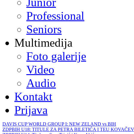
Junior
Professional
Seniors
Multimedija
Foto galerije
Video
Audio
Kontakt
Prijava
DAVIS CUP WORLD GROUP I: NEW ZELAND vs BIH
ZDPBIH U18: TITULE ZA PETRA BILETIĆA I TEU KOVAČEV