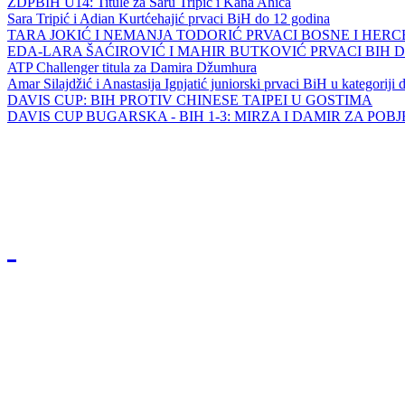
ZDPBIH U14: Titule za Saru Tripić i Kana Ahića
Sara Tripić i Adian Kurtćehajić prvaci BiH do 12 godina
TARA JOKIĆ I NEMANJA TODORIĆ PRVACI BOSNE I HER
EDA-LARA ŠAĆIROVIĆ I MAHIR BUTKOVIĆ PRVACI BIH 
ATP Challenger titula za Damira Džumhura
Amar Silajdžić i Anastasija Ignjatić juniorski prvaci BiH u kategoriji
DAVIS CUP: BIH PROTIV CHINESE TAIPEI U GOSTIMA
DAVIS CUP BUGARSKA - BIH 1-3: MIRZA I DAMIR ZA POB