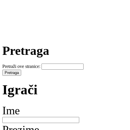
Pretraga
Pretraži ove stranice:
Igrači
Ime
Prezime