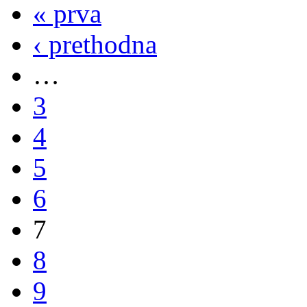
« prva
‹ prethodna
…
3
4
5
6
7
8
9