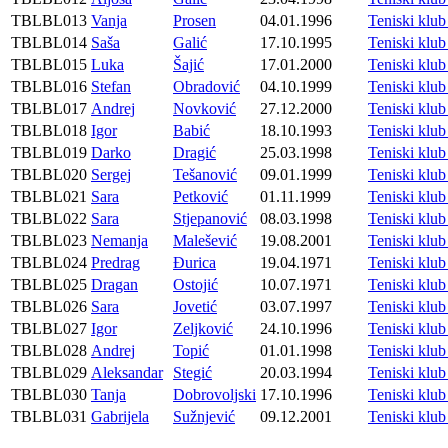
TBLBL013
Vanja
Prosen
04.01.1996
Teniski kl
TBLBL014
Saša
Galić
17.10.1995
Teniski kl
TBLBL015
Luka
Šajić
17.01.2000
Teniski kl
TBLBL016
Stefan
Obradović
04.10.1999
Teniski kl
TBLBL017
Andrej
Novković
27.12.2000
Teniski kl
TBLBL018
Igor
Babić
18.10.1993
Teniski kl
TBLBL019
Darko
Dragić
25.03.1998
Teniski kl
TBLBL020
Sergej
Tešanović
09.01.1999
Teniski kl
TBLBL021
Sara
Petković
01.11.1999
Teniski kl
TBLBL022
Sara
Stjepanović
08.03.1998
Teniski kl
TBLBL023
Nemanja
Malešević
19.08.2001
Teniski kl
TBLBL024
Predrag
Đurica
19.04.1971
Teniski kl
TBLBL025
Dragan
Ostojić
10.07.1971
Teniski kl
TBLBL026
Sara
Jovetić
03.07.1997
Teniski kl
TBLBL027
Igor
Zeljković
24.10.1996
Teniski kl
TBLBL028
Andrej
Topić
01.01.1998
Teniski kl
TBLBL029
Aleksandar
Stegić
20.03.1994
Teniski kl
TBLBL030
Tanja
Dobrovoljski
17.10.1996
Teniski kl
TBLBL031
Gabrijela
Sužnjević
09.12.2001
Teniski kl