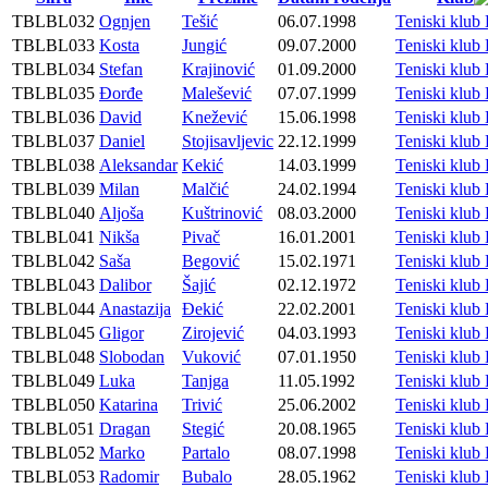
TBLBL032
Ognjen
Tešić
06.07.1998
Teniski kl
TBLBL033
Kosta
Jungić
09.07.2000
Teniski kl
TBLBL034
Stefan
Krajinović
01.09.2000
Teniski kl
TBLBL035
Đorđe
Malešević
07.07.1999
Teniski kl
TBLBL036
David
Knežević
15.06.1998
Teniski kl
TBLBL037
Daniel
Stojisavljevic
22.12.1999
Teniski kl
TBLBL038
Aleksandar
Kekić
14.03.1999
Teniski kl
TBLBL039
Milan
Malčić
24.02.1994
Teniski kl
TBLBL040
Aljoša
Kuštrinović
08.03.2000
Teniski kl
TBLBL041
Nikša
Pivač
16.01.2001
Teniski kl
TBLBL042
Saša
Begović
15.02.1971
Teniski kl
TBLBL043
Dalibor
Šajić
02.12.1972
Teniski kl
TBLBL044
Anastazija
Đekić
22.02.2001
Teniski kl
TBLBL045
Gligor
Zirojević
04.03.1993
Teniski kl
TBLBL048
Slobodan
Vuković
07.01.1950
Teniski kl
TBLBL049
Luka
Tanjga
11.05.1992
Teniski kl
TBLBL050
Katarina
Trivić
25.06.2002
Teniski kl
TBLBL051
Dragan
Stegić
20.08.1965
Teniski kl
TBLBL052
Marko
Partalo
08.07.1998
Teniski kl
TBLBL053
Radomir
Bubalo
28.05.1962
Teniski kl