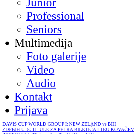
Junior
Professional
Seniors
Multimedija
Foto galerije
Video
Audio
Kontakt
Prijava
DAVIS CUP WORLD GROUP I: NEW ZELAND vs BIH
ZDPBIH U18: TITULE ZA PETRA BILETIĆA I TEU KOVAČEV