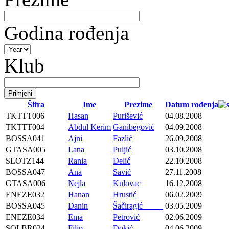
Godina rođenja
Klub
Šifra
Ime
Prezime
Datum rođenja
TKTTT006
Hasan
Purišević
04.08.2008
TKTTT004
Abdul Kerim
Ganibegović
04.09.2008
BOSSA041
Ajni
Fazlić
26.09.2008
GTASA005
Lana
Puljić
03.10.2008
SLOTZ144
Rania
Delić
22.10.2008
BOSSA047
Ana
Savić
27.11.2008
GTASA006
Nejla
Kulovac
16.12.2008
ENEZE032
Hanan
Hrustić
06.02.2009
BOSSA045
Danin
Šačiragić
03.05.2009
ENEZE034
Ema
Petrović
02.06.2009
SOLBR024
Filip
Đokić
04.06.2009