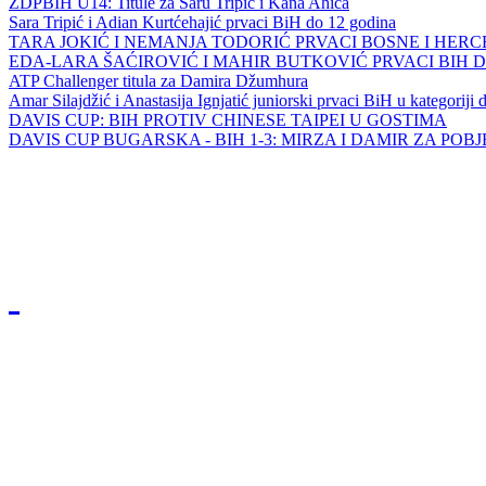
ZDPBIH U14: Titule za Saru Tripić i Kana Ahića
Sara Tripić i Adian Kurtćehajić prvaci BiH do 12 godina
TARA JOKIĆ I NEMANJA TODORIĆ PRVACI BOSNE I HER
EDA-LARA ŠAĆIROVIĆ I MAHIR BUTKOVIĆ PRVACI BIH 
ATP Challenger titula za Damira Džumhura
Amar Silajdžić i Anastasija Ignjatić juniorski prvaci BiH u kategoriji
DAVIS CUP: BIH PROTIV CHINESE TAIPEI U GOSTIMA
DAVIS CUP BUGARSKA - BIH 1-3: MIRZA I DAMIR ZA POB