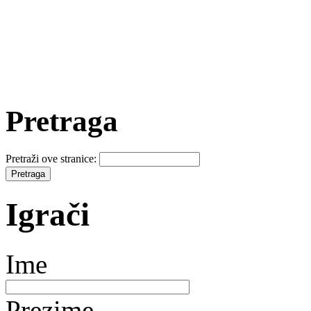
Pretraga
Pretraži ove stranice:
Igrači
Ime
Prezime