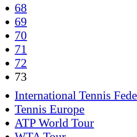
68
69
70
71
72
73
International Tennis Fede
Tennis Europe
ATP World Tour
WTA Tour