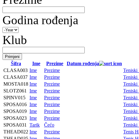
Godina rođenja
Klub
Šifra
Ime
Prezime
Datum rođenja
CLASA003
Ime
Prezime
Tenisk
CLASA037
Ime
Prezime
Tenisk
MOSTA018
Ime
Prezime
Tenisk
SLOTZ061
Ime
Prezime
Tenisk
SPINV015
Ime
Prezime
Teniski
SPOSA016
Ime
Prezime
Tenisk
SPOSA019
Ime
Prezime
Tenisk
SPOSA023
Ime
Prezime
Tenisk
SPOSA031
Tarik
Čećo
Tenisk
THEAD022
Ime
Prezime
Tenis H
THEAD035
Ime
Prezime
Tenis H