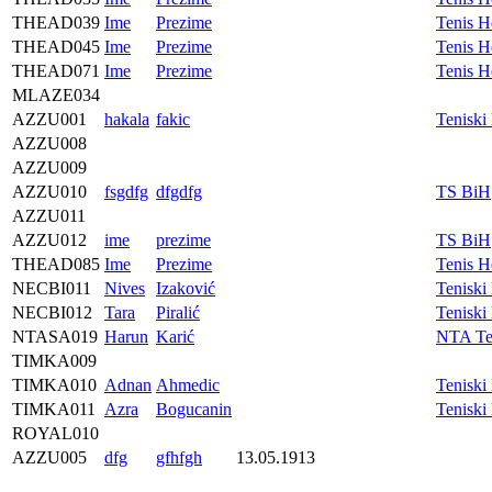
THEAD039
Ime
Prezime
Tenis H
THEAD045
Ime
Prezime
Tenis H
THEAD071
Ime
Prezime
Tenis H
MLAZE034
AZZU001
hakala
fakic
Tenisk
AZZU008
AZZU009
AZZU010
fsgdfg
dfgdfg
TS BiH
AZZU011
AZZU012
ime
prezime
TS BiH
THEAD085
Ime
Prezime
Tenis H
NECBI011
Nives
Izaković
Teniski
NECBI012
Tara
Piralić
Teniski
NTASA019
Harun
Karić
NTA Te
TIMKA009
TIMKA010
Adnan
Ahmedic
Tenisk
TIMKA011
Azra
Bogucanin
Tenisk
ROYAL010
AZZU005
dfg
gfhfgh
13.05.1913