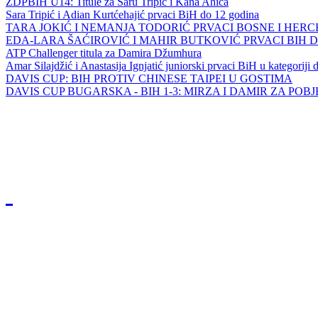
ZDPBIH U14: Titule za Saru Tripić i Kana Ahića
Sara Tripić i Adian Kurtćehajić prvaci BiH do 12 godina
TARA JOKIĆ I NEMANJA TODORIĆ PRVACI BOSNE I HER
EDA-LARA ŠAĆIROVIĆ I MAHIR BUTKOVIĆ PRVACI BIH 
ATP Challenger titula za Damira Džumhura
Amar Silajdžić i Anastasija Ignjatić juniorski prvaci BiH u kategoriji
DAVIS CUP: BIH PROTIV CHINESE TAIPEI U GOSTIMA
DAVIS CUP BUGARSKA - BIH 1-3: MIRZA I DAMIR ZA POB