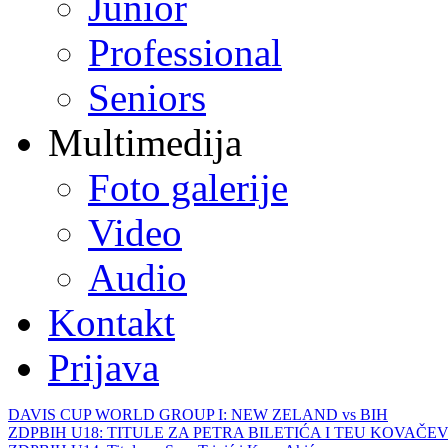
Junior
Professional
Seniors
Multimedija
Foto galerije
Video
Audio
Kontakt
Prijava
DAVIS CUP WORLD GROUP I: NEW ZELAND vs BIH
ZDPBIH U18: TITULE ZA PETRA BILETIĆA I TEU KOVAČEV