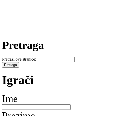
Pretraga
Pretraži ove stranice:
Igrači
Ime
Prezime