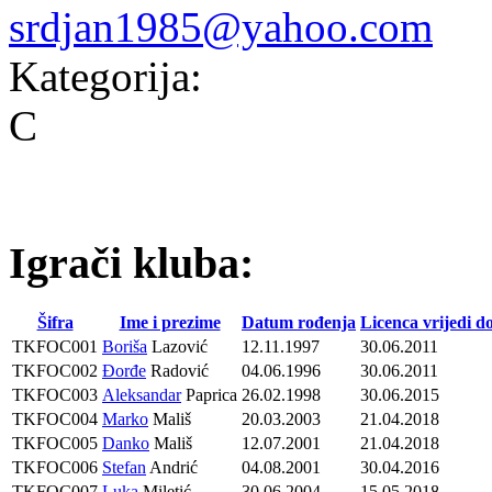
srdjan1985@yahoo.com
Kategorija:
C
Igrači kluba:
Šifra
Ime i prezime
Datum rođenja
Licenca vrijedi d
TKFOC001
Boriša
Lazović
12.11.1997
30.06.2011
TKFOC002
Đorđe
Radović
04.06.1996
30.06.2011
TKFOC003
Aleksandar
Paprica
26.02.1998
30.06.2015
TKFOC004
Marko
Mališ
20.03.2003
21.04.2018
TKFOC005
Danko
Mališ
12.07.2001
21.04.2018
TKFOC006
Stefan
Andrić
04.08.2001
30.04.2016
TKFOC007
Luka
Miletić
30.06.2004
15.05.2018