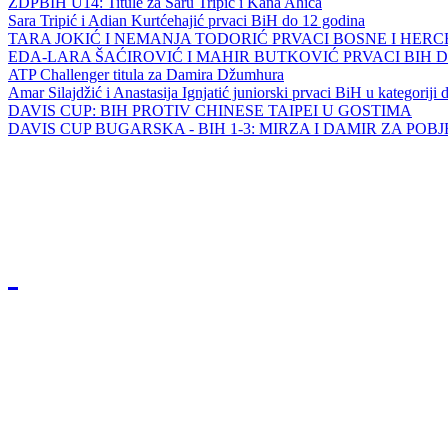
ZDPBIH U14: Titule za Saru Tripić i Kana Ahića
Sara Tripić i Adian Kurtćehajić prvaci BiH do 12 godina
TARA JOKIĆ I NEMANJA TODORIĆ PRVACI BOSNE I HER
EDA-LARA ŠAĆIROVIĆ I MAHIR BUTKOVIĆ PRVACI BIH 
ATP Challenger titula za Damira Džumhura
Amar Silajdžić i Anastasija Ignjatić juniorski prvaci BiH u kategoriji
DAVIS CUP: BIH PROTIV CHINESE TAIPEI U GOSTIMA
DAVIS CUP BUGARSKA - BIH 1-3: MIRZA I DAMIR ZA POB