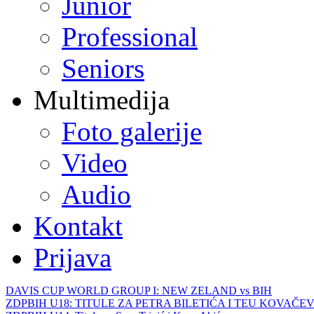
Junior
Professional
Seniors
Multimedija
Foto galerije
Video
Audio
Kontakt
Prijava
DAVIS CUP WORLD GROUP I: NEW ZELAND vs BIH
ZDPBIH U18: TITULE ZA PETRA BILETIĆA I TEU KOVAČEV