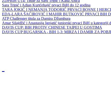
ZDPBIH U14: Titule za Saru Tripić i Kana Ahića
Sara Tripić i Adian Kurtćehajić prvaci BiH do 12 godina
TARA JOKIĆ I NEMANJA TODORIĆ PRVACI BOSNE I HER
EDA-LARA ŠAĆIROVIĆ I MAHIR BUTKOVIĆ PRVACI BIH 
ATP Challenger titula za Damira Džumhura
Amar Silajdžić i Anastasija Ignjatić juniorski prvaci BiH u kategoriji
DAVIS CUP: BIH PROTIV CHINESE TAIPEI U GOSTIMA
DAVIS CUP BUGARSKA - BIH 1-3: MIRZA I DAMIR ZA POB