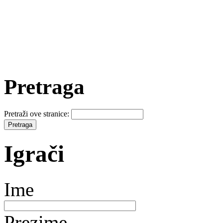
Pretraga
Pretraži ove stranice:
Igrači
Ime
Prezime