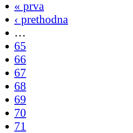
« prva
‹ prethodna
…
65
66
67
68
69
70
71