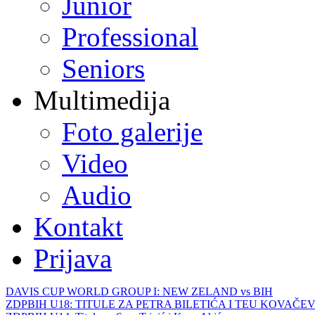
Junior
Professional
Seniors
Multimedija
Foto galerije
Video
Audio
Kontakt
Prijava
DAVIS CUP WORLD GROUP I: NEW ZELAND vs BIH
ZDPBIH U18: TITULE ZA PETRA BILETIĆA I TEU KOVAČEV