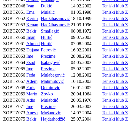
ZOBTZ046
Ivan
Đukić
14.02.2002
Teniski klu
ZOBTZ051
Ema
Mulalić
01.05.1998
Teniski klu
ZOBTZ052
Kerim
Hadžihasanović
18.10.1999
Teniski klu
ZOBTZ053
Kenan
Hadžihasanović
21.09.1996
Teniski klu
ZOBTZ057
Bakir
SmaIlagić
08.08.1972
Teniski klu
ZOBTZ060
Iman
Hurtić
09.07.2003
Teniski klu
ZOBTZ061
Ahmed
Hurtić
07.08.2004
Teniski klu
ZOBTZ062
Dajana
Petrović
16.02.2001
Teniski klu
ZOBTZ063
Ime
Prezime
28.08.2002
Teniski klu
ZOBTZ064
Esad
Isabegović
04.05.2003
Teniski klu
ZOBTZ065
Ime
Prezime
05.02.2002
Teniski klu
ZOBTZ066
Feđa
Mulabegović
12.08.2002
Teniski klu
ZOBTZ067
Adem
Mahmutović
16.10.2003
Teniski klu
ZOBTZ068
Faris
Demirović
16.01.2002
Teniski klu
ZOBTZ069
Mario
Zovko
20.04.1964
Teniski klu
ZOBTZ070
Adis
Mulabdić
20.05.1976
Teniski klu
ZOBTZ071
Ime
Prezime
26.03.2003
Teniski klu
ZOBTZ073
Anesa
Mušanović
14.07.2004
Teniski klu
ZOBTZ075
Bakir
Hajdarhodžić
25.07.2004
Teniski klu