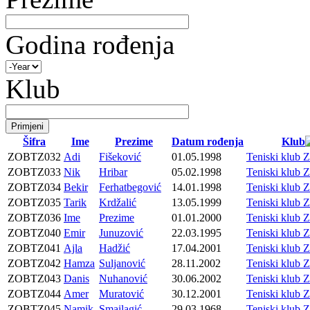
Godina rođenja
Klub
Šifra
Ime
Prezime
Datum rođenja
Klub
ZOBTZ032
Adi
Fišeković
01.05.1998
Teniski klu
ZOBTZ033
Nik
Hribar
05.02.1998
Teniski klu
ZOBTZ034
Bekir
Ferhatbegović
14.01.1998
Teniski klu
ZOBTZ035
Tarik
Krdžalić
13.05.1999
Teniski klu
ZOBTZ036
Ime
Prezime
01.01.2000
Teniski klu
ZOBTZ040
Emir
Junuzović
22.03.1995
Teniski klu
ZOBTZ041
Ajla
Hadžić
17.04.2001
Teniski klu
ZOBTZ042
Hamza
Suljanović
28.11.2002
Teniski klu
ZOBTZ043
Danis
Nuhanović
30.06.2002
Teniski klu
ZOBTZ044
Amer
Muratović
30.12.2001
Teniski klu
ZOBTZ045
Namik
Smailagić
29.03.1968
Teniski klu