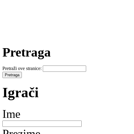
Pretraga
Pretraži ove stranice:
Igrači
Ime
Prezime