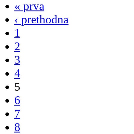
« prva
‹ prethodna
1
2
3
4
5
6
7
8