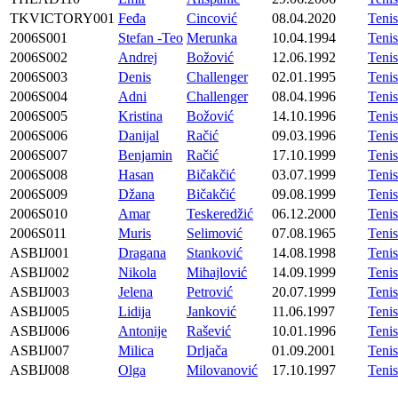
TKVICTORY001
Feđa
Cincović
08.04.2020
Teni
2006S001
Stefan -Teo
Merunka
10.04.1994
Tenis
2006S002
Andrej
Božović
12.06.1992
Tenis
2006S003
Denis
Challenger
02.01.1995
Tenis
2006S004
Adni
Challenger
08.04.1996
Tenis
2006S005
Kristina
Božović
14.10.1996
Tenis
2006S006
Danijal
Račić
09.03.1996
Tenis
2006S007
Benjamin
Račić
17.10.1999
Tenis
2006S008
Hasan
Bičakčić
03.07.1999
Tenis
2006S009
Džana
Bičakčić
09.08.1999
Tenis
2006S010
Amar
Teskeredžić
06.12.2000
Tenis
2006S011
Muris
Selimović
07.08.1965
Tenis
ASBIJ001
Dragana
Stanković
14.08.1998
Tenis
ASBIJ002
Nikola
Mihajlović
14.09.1999
Tenis
ASBIJ003
Jelena
Petrović
20.07.1999
Tenis
ASBIJ005
Lidija
Janković
11.06.1997
Tenis
ASBIJ006
Antonije
Rašević
10.01.1996
Tenis
ASBIJ007
Milica
Drljača
01.09.2001
Tenis
ASBIJ008
Olga
Milovanović
17.10.1997
Tenis