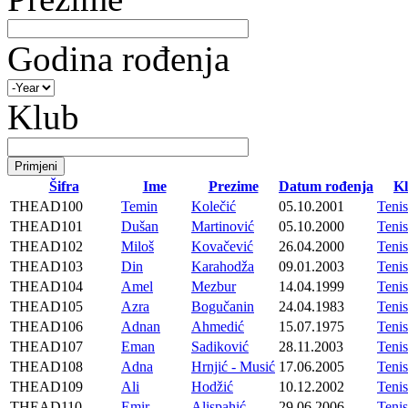
Godina rođenja
Klub
Šifra
Ime
Prezime
Datum rođenja
K
THEAD100
Temin
Kolečić
05.10.2001
Teni
THEAD101
Dušan
Martinović
05.10.2000
Teni
THEAD102
Miloš
Kovačević
26.04.2000
Teni
THEAD103
Din
Karahodža
09.01.2003
Teni
THEAD104
Amel
Mezbur
14.04.1999
Teni
THEAD105
Azra
Bogučanin
24.04.1983
Teni
THEAD106
Adnan
Ahmedić
15.07.1975
Teni
THEAD107
Eman
Sadiković
28.11.2003
Teni
THEAD108
Adna
Hrnjić - Musić
17.06.2005
Teni
THEAD109
Ali
Hodžić
10.12.2002
Teni
THEAD110
Emir
Alispahić
29.06.2006
Teni