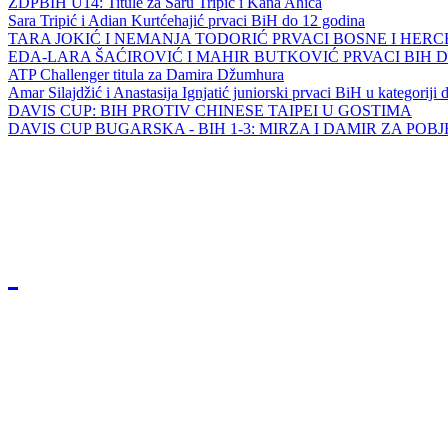
ZDPBIH U14: Titule za Saru Tripić i Kana Ahića
Sara Tripić i Adian Kurtćehajić prvaci BiH do 12 godina
TARA JOKIĆ I NEMANJA TODORIĆ PRVACI BOSNE I HER
EDA-LARA ŠAĆIROVIĆ I MAHIR BUTKOVIĆ PRVACI BIH 
ATP Challenger titula za Damira Džumhura
Amar Silajdžić i Anastasija Ignjatić juniorski prvaci BiH u kategoriji
DAVIS CUP: BIH PROTIV CHINESE TAIPEI U GOSTIMA
DAVIS CUP BUGARSKA - BIH 1-3: MIRZA I DAMIR ZA POB