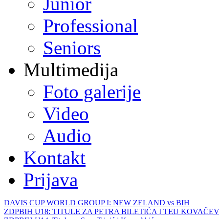
Junior
Professional
Seniors
Multimedija
Foto galerije
Video
Audio
Kontakt
Prijava
DAVIS CUP WORLD GROUP I: NEW ZELAND vs BIH
ZDPBIH U18: TITULE ZA PETRA BILETIĆA I TEU KOVAČEV