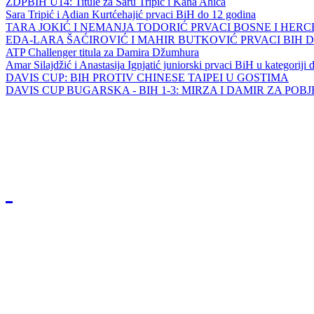
ZDPBIH U14: Titule za Saru Tripić i Kana Ahića
Sara Tripić i Adian Kurtćehajić prvaci BiH do 12 godina
TARA JOKIĆ I NEMANJA TODORIĆ PRVACI BOSNE I HER
EDA-LARA ŠAĆIROVIĆ I MAHIR BUTKOVIĆ PRVACI BIH 
ATP Challenger titula za Damira Džumhura
Amar Silajdžić i Anastasija Ignjatić juniorski prvaci BiH u kategoriji
DAVIS CUP: BIH PROTIV CHINESE TAIPEI U GOSTIMA
DAVIS CUP BUGARSKA - BIH 1-3: MIRZA I DAMIR ZA POB