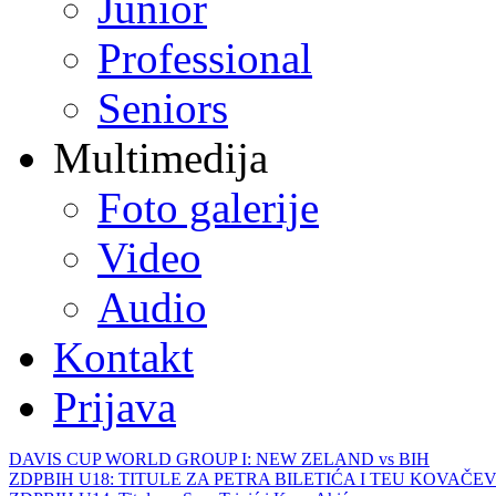
Junior
Professional
Seniors
Multimedija
Foto galerije
Video
Audio
Kontakt
Prijava
DAVIS CUP WORLD GROUP I: NEW ZELAND vs BIH
ZDPBIH U18: TITULE ZA PETRA BILETIĆA I TEU KOVAČEV