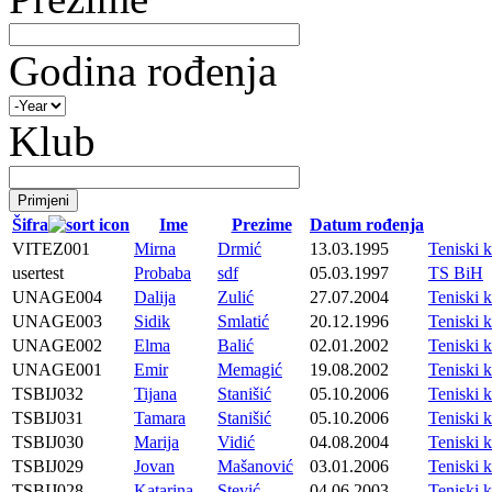
Godina rođenja
Klub
Šifra
Ime
Prezime
Datum rođenja
VITEZ001
Mirna
Drmić
13.03.1995
Teniski 
usertest
Probaba
sdf
05.03.1997
TS BiH
UNAGE004
Dalija
Zulić
27.07.2004
Teniski
UNAGE003
Sidik
Smlatić
20.12.1996
Teniski
UNAGE002
Elma
Balić
02.01.2002
Teniski
UNAGE001
Emir
Memagić
19.08.2002
Teniski
TSBIJ032
Tijana
Stanišić
05.10.2006
Teniski 
TSBIJ031
Tamara
Stanišić
05.10.2006
Teniski 
TSBIJ030
Marija
Vidić
04.08.2004
Teniski 
TSBIJ029
Jovan
Mašanović
03.01.2006
Teniski 
TSBIJ028
Katarina
Stević
04.06.2003
Teniski 