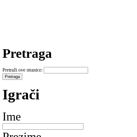
Pretraga
Pretraži ove stranice:
Igrači
Ime
Prezime