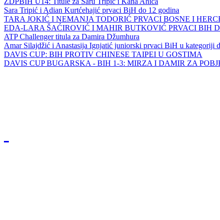
ZDPBIH U14: Titule za Saru Tripić i Kana Ahića
Sara Tripić i Adian Kurtćehajić prvaci BiH do 12 godina
TARA JOKIĆ I NEMANJA TODORIĆ PRVACI BOSNE I HER
EDA-LARA ŠAĆIROVIĆ I MAHIR BUTKOVIĆ PRVACI BIH 
ATP Challenger titula za Damira Džumhura
Amar Silajdžić i Anastasija Ignjatić juniorski prvaci BiH u kategoriji
DAVIS CUP: BIH PROTIV CHINESE TAIPEI U GOSTIMA
DAVIS CUP BUGARSKA - BIH 1-3: MIRZA I DAMIR ZA POB