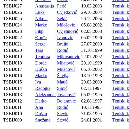
TSBIJ027
Anastasija
Perić
10.03.2003
Teniski 
TSBIJ026
Luka
Cvjetković
29.10.2004
Teniski 
TSBIJ025
Nikola
Zekić
26.12.2004
Teniski 
TSBIJ024
Marko
Milošević
05.08.2002
Teniski 
TSBIJ023
Filip
Cvjetinović
02.05.2003
Teniski 
TSBIJ022
Đorđe
Ivanović
05.05.1996
Teniski 
TSBIJ021
Sergej
Brajić
27.07.2000
Teniski 
TSBIJ020
Tara
Rodić
31.10.1999
Teniski 
TSBIJ019
Teodora
Milovanović
22.07.2002
Teniski 
TSBIJ018
Đorđe
Mijatović
29.10.1999
Teniski 
TSBIJ017
Dušan
Milanović
05.10.2002
Teniski 
TSBIJ016
Marko
Šavija
18.10.1998
Teniski 
TSBIJ015
Iva
Matić
29.03.2000
Teniski 
TSBIJ014
Radojka
Simić
02.11.1997
Teniski 
TSBIJ013
Aleksandar
Jovanović
05.09.1995
Teniski 
TSBIJ012
Darko
Bojanović
02.08.1997
Teniski 
TSBIJ011
Ana
Rudić
10.11.1995
Teniski 
TSBIJ010
Dušan
Stević
31.08.1995
Teniski 
TSBIJ009
Snežana
Stević
24.01.2001
Teniski 