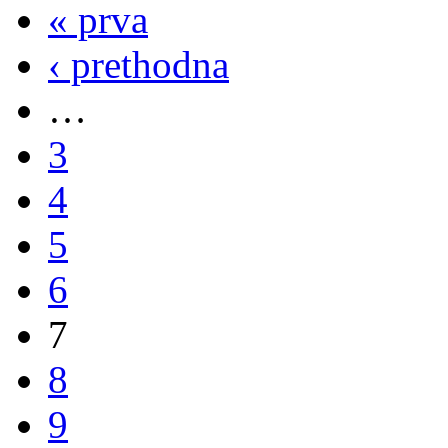
« prva
‹ prethodna
…
3
4
5
6
7
8
9