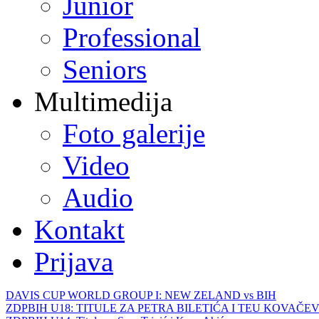
Junior
Professional
Seniors
Multimedija
Foto galerije
Video
Audio
Kontakt
Prijava
DAVIS CUP WORLD GROUP I: NEW ZELAND vs BIH
ZDPBIH U18: TITULE ZA PETRA BILETIĆA I TEU KOVAČEV