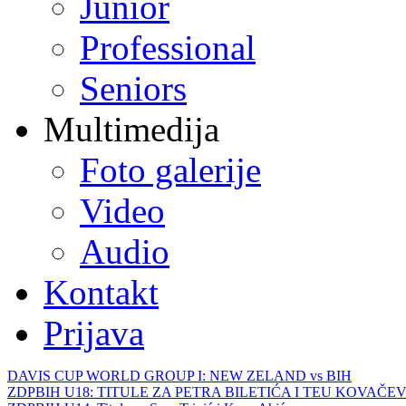
Junior
Professional
Seniors
Multimedija
Foto galerije
Video
Audio
Kontakt
Prijava
DAVIS CUP WORLD GROUP I: NEW ZELAND vs BIH
ZDPBIH U18: TITULE ZA PETRA BILETIĆA I TEU KOVAČEV