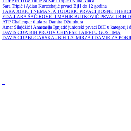
ZDPBIH U14: Titule za Saru Tripić i Kana Ahića
Sara Tripić i Adian Kurtćehajić prvaci BiH do 12 godina
TARA JOKIĆ I NEMANJA TODORIĆ PRVACI BOSNE I HER
EDA-LARA ŠAĆIROVIĆ I MAHIR BUTKOVIĆ PRVACI BIH 
ATP Challenger titula za Damira Džumhura
Amar Silajdžić i Anastasija Ignjatić juniorski prvaci BiH u kategoriji
DAVIS CUP: BIH PROTIV CHINESE TAIPEI U GOSTIMA
DAVIS CUP BUGARSKA - BIH 1-3: MIRZA I DAMIR ZA POB