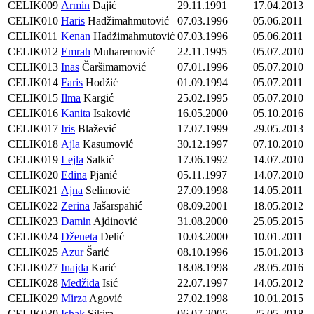
CELIK009
Armin
Dajić
29.11.1991
17.04.2013
CELIK010
Haris
Hadžimahmutović
07.03.1996
05.06.2011
CELIK011
Kenan
Hadžimahmutović
07.03.1996
05.06.2011
CELIK012
Emrah
Muharemović
22.11.1995
05.07.2010
CELIK013
Inas
Čaršimamović
07.01.1996
05.07.2010
CELIK014
Faris
Hodžić
01.09.1994
05.07.2011
CELIK015
Ilma
Kargić
25.02.1995
05.07.2010
CELIK016
Kanita
Isaković
16.05.2000
05.10.2016
CELIK017
Iris
Blažević
17.07.1999
29.05.2013
CELIK018
Ajla
Kasumović
30.12.1997
07.10.2010
CELIK019
Lejla
Salkić
17.06.1992
14.07.2010
CELIK020
Edina
Pjanić
05.11.1997
14.07.2010
CELIK021
Ajna
Selimović
27.09.1998
14.05.2011
CELIK022
Zerina
Jašarspahić
08.09.2001
18.05.2012
CELIK023
Damin
Ajdinović
31.08.2000
25.05.2015
CELIK024
Dženeta
Delić
10.03.2000
10.01.2011
CELIK025
Azur
Šarić
08.10.1996
15.01.2013
CELIK027
Inajda
Karić
18.08.1998
28.05.2016
CELIK028
Medžida
Isić
22.07.1997
14.05.2012
CELIK029
Mirza
Agović
27.02.1998
10.01.2015
CELIK030
Ishak
Sikira
06.07.2005
25.05.2018