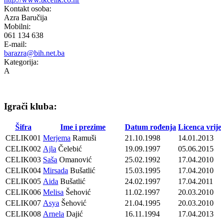
Kontakt osoba:
Azra Baručija
Mobilni:
061 134 638
E-mail:
barazra@bih.net.ba
Kategorija:
A
Igrači kluba:
Šifra
Ime i prezime
Datum rođenja
Licenca vrij
CELIK001
Merjema
Ramuši
21.10.1998
14.01.2013
CELIK002
Ajla
Čelebić
19.09.1997
05.06.2015
CELIK003
Saša
Omanović
25.02.1992
17.04.2010
CELIK004
Mirsada
Bušatlić
15.03.1995
17.04.2010
CELIK005
Aida
Bušatlić
24.02.1997
17.04.2011
CELIK006
Melisa
Šehović
11.02.1997
20.03.2010
CELIK007
Asya
Šehović
21.04.1995
20.03.2010
CELIK008
Arnela
Dajić
16.11.1994
17.04.2013