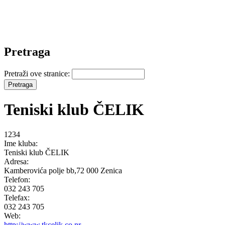
Pretraga
Pretraži ove stranice:
Teniski klub ČELIK
1234
Ime kluba:
Teniski klub ČELIK
Adresa:
Kamberovića polje bb,72 000 Zenica
Telefon:
032 243 705
Telefax:
032 243 705
Web:
http://www.tkcelik.co.nr