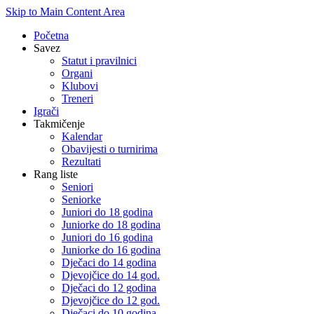
Skip to Main Content Area
Početna
Savez
Statut i pravilnici
Organi
Klubovi
Treneri
Igrači
Takmičenje
Kalendar
Obavijesti o turnirima
Rezultati
Rang liste
Seniori
Seniorke
Juniori do 18 godina
Juniorke do 18 godina
Juniori do 16 godina
Juniorke do 16 godina
Dječaci do 14 godina
Djevojčice do 14 god.
Dječaci do 12 godina
Djevojčice do 12 god.
Dječaci do 10 godina