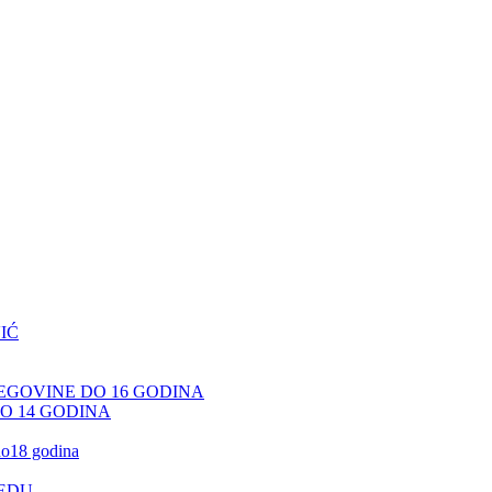
IĆ
CEGOVINE DO 16 GODINA
DO 14 GODINA
 do18 godina
JEDU