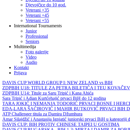
Djevojčice do 10 god.
Veterani +35
Veterani +45
Veterani +55
International Tournaments
Junior
Professional
Seniors
Multimedija
Foto galerije
Video
Audio
Kontakt
Prijava
DAVIS CUP WORLD GROUP I: NEW ZELAND vs BIH
ZDPBIH U18: TITULE ZA PETRA BILETIĆA I TEU KOVAČEV
ZDPBIH U14: Titule za Saru Tripić i Kana Ahića
Sara Tripić i Adian Kurtćehajić prvaci BiH do 12 godina
TARA JOKIĆ I NEMANJA TODORIĆ PRVACI BOSNE I HER
EDA-LARA ŠAĆIROVIĆ I MAHIR BUTKOVIĆ PRVACI BIH 
ATP Challenger titula za Damira Džumhura
Amar Silajdžić i Anastasija Ignjatić juniorski prvaci BiH u kategoriji
DAVIS CUP: BIH PROTIV CHINESE TAIPEI U GOSTIMA
DAVIS CUP BUGARSKA - BIH 1-3: MIRZA I DAMIR ZA POB