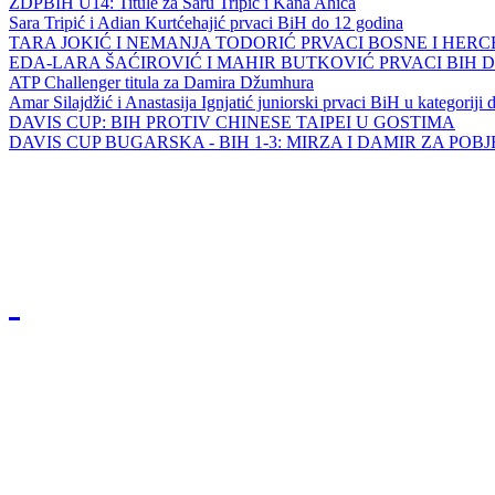
ZDPBIH U14: Titule za Saru Tripić i Kana Ahića
Sara Tripić i Adian Kurtćehajić prvaci BiH do 12 godina
TARA JOKIĆ I NEMANJA TODORIĆ PRVACI BOSNE I HER
EDA-LARA ŠAĆIROVIĆ I MAHIR BUTKOVIĆ PRVACI BIH 
ATP Challenger titula za Damira Džumhura
Amar Silajdžić i Anastasija Ignjatić juniorski prvaci BiH u kategoriji
DAVIS CUP: BIH PROTIV CHINESE TAIPEI U GOSTIMA
DAVIS CUP BUGARSKA - BIH 1-3: MIRZA I DAMIR ZA POB