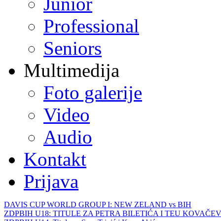
Junior
Professional
Seniors
Multimedija
Foto galerije
Video
Audio
Kontakt
Prijava
DAVIS CUP WORLD GROUP I: NEW ZELAND vs BIH
ZDPBIH U18: TITULE ZA PETRA BILETIĆA I TEU KOVAČEV