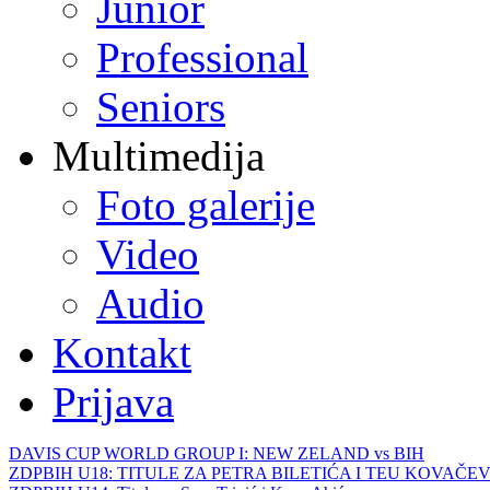
Junior
Professional
Seniors
Multimedija
Foto galerije
Video
Audio
Kontakt
Prijava
DAVIS CUP WORLD GROUP I: NEW ZELAND vs BIH
ZDPBIH U18: TITULE ZA PETRA BILETIĆA I TEU KOVAČEV