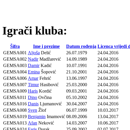
Igrači kluba:
Šifra
Ime i prezime
Datum rođenja
Licenca vrijedi 
GEMSA001
Aljoša
Delić
26.07.1979
24.04.2016
GEMSA002
Nadir
Madžarević
14.09.1989
24.04.2016
GEMSA003
Damir
Kadić
10.07.1991
24.04.2016
GEMSA004
Emina
Šopović
21.10.2001
24.04.2016
GEMSA006
Amar
Fehrić
13.06.1997
24.04.2016
GEMSA007
Timur
Hasibović
25.03.2000
24.04.2016
GEMSA009
Haris
Kordić
09.03.2001
24.04.2016
GEMSA011
Dino
Ovčina
05.10.2002
24.04.2016
GEMSA016
Danis
Ljumanović
30.04.2007
24.04.2016
GEMSA008
Sven
Žlof
06.07.1999
10.03.2017
GEMSA019
Benjamin
Imamović
08.09.2006
13.04.2017
GEMSA013
Afan
Neković
14.03.2007
10.06.2017
GEMSA024
Faris
Durak
25.09.2002
02.07.2017