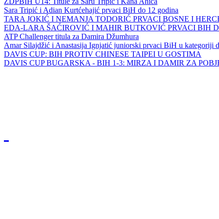
ZDPBIH U14: Titule za Saru Tripić i Kana Ahića
Sara Tripić i Adian Kurtćehajić prvaci BiH do 12 godina
TARA JOKIĆ I NEMANJA TODORIĆ PRVACI BOSNE I HER
EDA-LARA ŠAĆIROVIĆ I MAHIR BUTKOVIĆ PRVACI BIH 
ATP Challenger titula za Damira Džumhura
Amar Silajdžić i Anastasija Ignjatić juniorski prvaci BiH u kategoriji
DAVIS CUP: BIH PROTIV CHINESE TAIPEI U GOSTIMA
DAVIS CUP BUGARSKA - BIH 1-3: MIRZA I DAMIR ZA POB