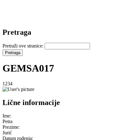
Pretraga
Pretraži ove stranice:
GEMSA017
1234
Lične informacije
Ime:
Petra
Prezime:
Jurić
Datum rođenja: