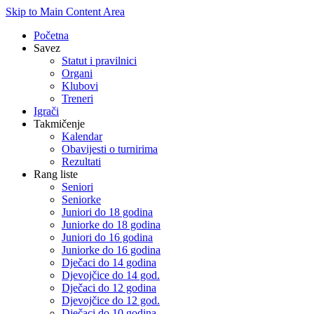
Skip to Main Content Area
Početna
Savez
Statut i pravilnici
Organi
Klubovi
Treneri
Igrači
Takmičenje
Kalendar
Obavijesti o turnirima
Rezultati
Rang liste
Seniori
Seniorke
Juniori do 18 godina
Juniorke do 18 godina
Juniori do 16 godina
Juniorke do 16 godina
Dječaci do 14 godina
Djevojčice do 14 god.
Dječaci do 12 godina
Djevojčice do 12 god.
Dječaci do 10 godina