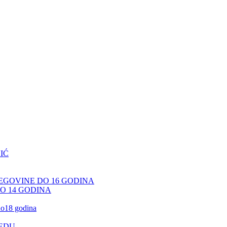
IĆ
CEGOVINE DO 16 GODINA
DO 14 GODINA
 do18 godina
JEDU