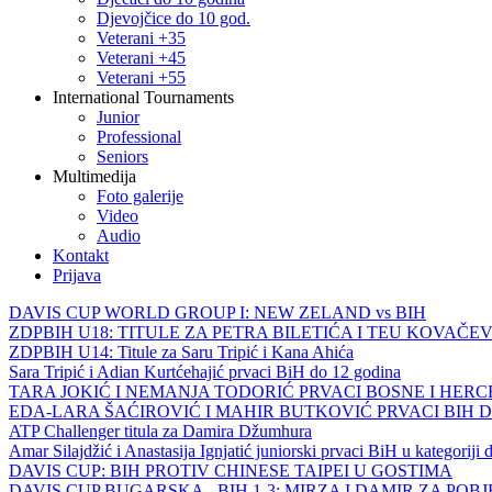
Djevojčice do 10 god.
Veterani +35
Veterani +45
Veterani +55
International Tournaments
Junior
Professional
Seniors
Multimedija
Foto galerije
Video
Audio
Kontakt
Prijava
DAVIS CUP WORLD GROUP I: NEW ZELAND vs BIH
ZDPBIH U18: TITULE ZA PETRA BILETIĆA I TEU KOVAČEV
ZDPBIH U14: Titule za Saru Tripić i Kana Ahića
Sara Tripić i Adian Kurtćehajić prvaci BiH do 12 godina
TARA JOKIĆ I NEMANJA TODORIĆ PRVACI BOSNE I HER
EDA-LARA ŠAĆIROVIĆ I MAHIR BUTKOVIĆ PRVACI BIH 
ATP Challenger titula za Damira Džumhura
Amar Silajdžić i Anastasija Ignjatić juniorski prvaci BiH u kategoriji
DAVIS CUP: BIH PROTIV CHINESE TAIPEI U GOSTIMA
DAVIS CUP BUGARSKA - BIH 1-3: MIRZA I DAMIR ZA POB