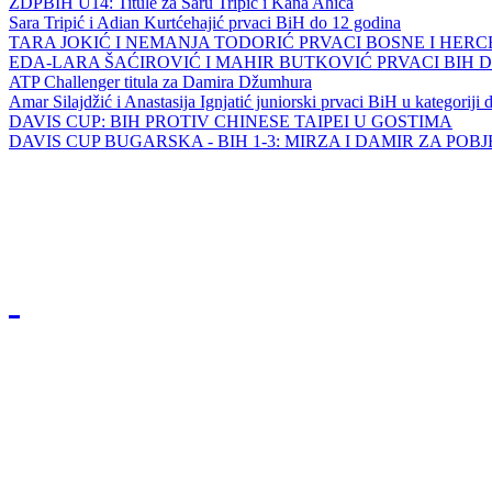
ZDPBIH U14: Titule za Saru Tripić i Kana Ahića
Sara Tripić i Adian Kurtćehajić prvaci BiH do 12 godina
TARA JOKIĆ I NEMANJA TODORIĆ PRVACI BOSNE I HER
EDA-LARA ŠAĆIROVIĆ I MAHIR BUTKOVIĆ PRVACI BIH 
ATP Challenger titula za Damira Džumhura
Amar Silajdžić i Anastasija Ignjatić juniorski prvaci BiH u kategoriji
DAVIS CUP: BIH PROTIV CHINESE TAIPEI U GOSTIMA
DAVIS CUP BUGARSKA - BIH 1-3: MIRZA I DAMIR ZA POB