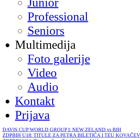
Junior
Professional
Seniors
Multimedija
Foto galerije
Video
Audio
Kontakt
Prijava
DAVIS CUP WORLD GROUP I: NEW ZELAND vs BIH
ZDPBIH U18: TITULE ZA PETRA BILETIĆA I TEU KOVAČEV