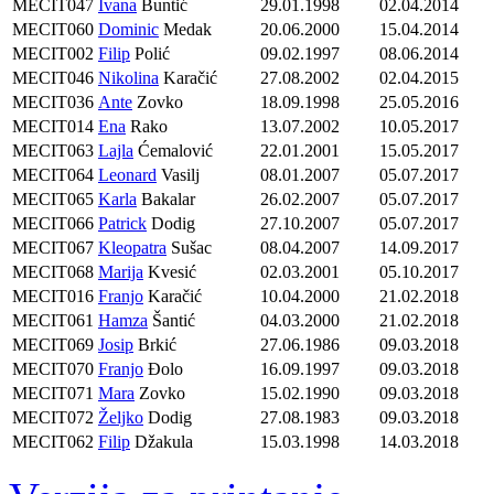
MECIT047
Ivana
Buntić
29.01.1998
02.04.2014
MECIT060
Dominic
Medak
20.06.2000
15.04.2014
MECIT002
Filip
Polić
09.02.1997
08.06.2014
MECIT046
Nikolina
Karačić
27.08.2002
02.04.2015
MECIT036
Ante
Zovko
18.09.1998
25.05.2016
MECIT014
Ena
Rako
13.07.2002
10.05.2017
MECIT063
Lajla
Ćemalović
22.01.2001
15.05.2017
MECIT064
Leonard
Vasilj
08.01.2007
05.07.2017
MECIT065
Karla
Bakalar
26.02.2007
05.07.2017
MECIT066
Patrick
Dodig
27.10.2007
05.07.2017
MECIT067
Kleopatra
Sušac
08.04.2007
14.09.2017
MECIT068
Marija
Kvesić
02.03.2001
05.10.2017
MECIT016
Franjo
Karačić
10.04.2000
21.02.2018
MECIT061
Hamza
Šantić
04.03.2000
21.02.2018
MECIT069
Josip
Brkić
27.06.1986
09.03.2018
MECIT070
Franjo
Đolo
16.09.1997
09.03.2018
MECIT071
Mara
Zovko
15.02.1990
09.03.2018
MECIT072
Željko
Dodig
27.08.1983
09.03.2018
MECIT062
Filip
Džakula
15.03.1998
14.03.2018