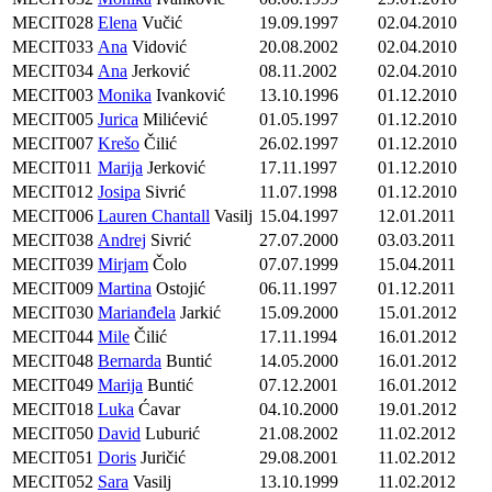
MECIT028
Elena
Vučić
19.09.1997
02.04.2010
MECIT033
Ana
Vidović
20.08.2002
02.04.2010
MECIT034
Ana
Jerković
08.11.2002
02.04.2010
MECIT003
Monika
Ivanković
13.10.1996
01.12.2010
MECIT005
Jurica
Milićević
01.05.1997
01.12.2010
MECIT007
Krešo
Čilić
26.02.1997
01.12.2010
MECIT011
Marija
Jerković
17.11.1997
01.12.2010
MECIT012
Josipa
Sivrić
11.07.1998
01.12.2010
MECIT006
Lauren Chantall
Vasilj
15.04.1997
12.01.2011
MECIT038
Andrej
Sivrić
27.07.2000
03.03.2011
MECIT039
Mirjam
Čolo
07.07.1999
15.04.2011
MECIT009
Martina
Ostojić
06.11.1997
01.12.2011
MECIT030
Marianđela
Jarkić
15.09.2000
15.01.2012
MECIT044
Mile
Čilić
17.11.1994
16.01.2012
MECIT048
Bernarda
Buntić
14.05.2000
16.01.2012
MECIT049
Marija
Buntić
07.12.2001
16.01.2012
MECIT018
Luka
Ćavar
04.10.2000
19.01.2012
MECIT050
David
Luburić
21.08.2002
11.02.2012
MECIT051
Doris
Juričić
29.08.2001
11.02.2012
MECIT052
Sara
Vasilj
13.10.1999
11.02.2012