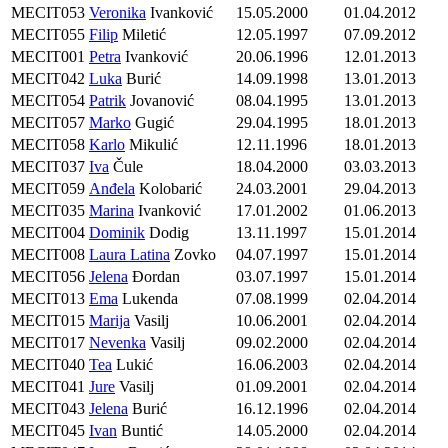
MECIT053
Veronika
Ivanković
15.05.2000
01.04.2012
MECIT055
Filip
Miletić
12.05.1997
07.09.2012
MECIT001
Petra
Ivanković
20.06.1996
12.01.2013
MECIT042
Luka
Burić
14.09.1998
13.01.2013
MECIT054
Patrik
Jovanović
08.04.1995
13.01.2013
MECIT057
Marko
Gugić
29.04.1995
18.01.2013
MECIT058
Karlo
Mikulić
12.11.1996
18.01.2013
MECIT037
Iva
Čule
18.04.2000
03.03.2013
MECIT059
Anđela
Kolobarić
24.03.2001
29.04.2013
MECIT035
Marina
Ivanković
17.01.2002
01.06.2013
MECIT004
Dominik
Dodig
13.11.1997
15.01.2014
MECIT008
Laura Latina
Zovko
04.07.1997
15.01.2014
MECIT056
Jelena
Đordan
03.07.1997
15.01.2014
MECIT013
Ema
Lukenda
07.08.1999
02.04.2014
MECIT015
Marija
Vasilj
10.06.2001
02.04.2014
MECIT017
Nevenka
Vasilj
09.02.2000
02.04.2014
MECIT040
Tea
Lukić
16.06.2003
02.04.2014
MECIT041
Jure
Vasilj
01.09.2001
02.04.2014
MECIT043
Jelena
Burić
16.12.1996
02.04.2014
MECIT045
Ivan
Buntić
14.05.2000
02.04.2014