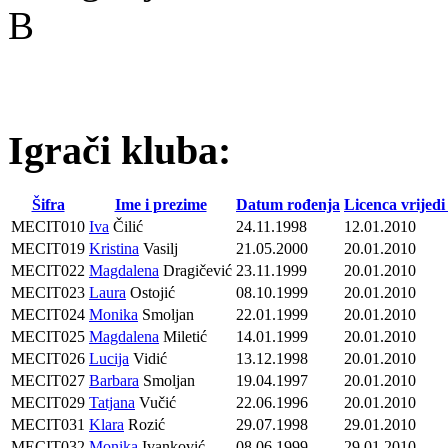
B
Igrači kluba:
Šifra
Ime i prezime
Datum rođenja
Licenca vrijedi
MECIT010
Iva
Čilić
24.11.1998
12.01.2010
MECIT019
Kristina
Vasilj
21.05.2000
20.01.2010
MECIT022
Magdalena
Dragičević
23.11.1999
20.01.2010
MECIT023
Laura
Ostojić
08.10.1999
20.01.2010
MECIT024
Monika
Smoljan
22.01.1999
20.01.2010
MECIT025
Magdalena
Miletić
14.01.1999
20.01.2010
MECIT026
Lucija
Vidić
13.12.1998
20.01.2010
MECIT027
Barbara
Smoljan
19.04.1997
20.01.2010
MECIT029
Tatjana
Vučić
22.06.1996
20.01.2010
MECIT031
Klara
Rozić
29.07.1998
29.01.2010
MECIT032
Monika
Ivanković
08.06.1999
29.01.2010