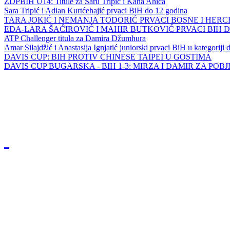
ZDPBIH U14: Titule za Saru Tripić i Kana Ahića
Sara Tripić i Adian Kurtćehajić prvaci BiH do 12 godina
TARA JOKIĆ I NEMANJA TODORIĆ PRVACI BOSNE I HER
EDA-LARA ŠAĆIROVIĆ I MAHIR BUTKOVIĆ PRVACI BIH 
ATP Challenger titula za Damira Džumhura
Amar Silajdžić i Anastasija Ignjatić juniorski prvaci BiH u kategoriji
DAVIS CUP: BIH PROTIV CHINESE TAIPEI U GOSTIMA
DAVIS CUP BUGARSKA - BIH 1-3: MIRZA I DAMIR ZA POB