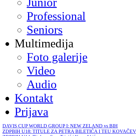
Junior
Professional
Seniors
Multimedija
Foto galerije
Video
Audio
Kontakt
Prijava
DAVIS CUP WORLD GROUP I: NEW ZELAND vs BIH
ZDPBIH U18: TITULE ZA PETRA BILETIĆA I TEU KOVAČEV