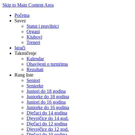
Skip to Main Content Area
Početna
Savez
Statut i pravilnici
Organi
Klubovi
Treneri
Igrači
Takmičenje
Kalendar
Obavijesti o turnirima
Rezultati
Rang liste
Seniori
Seniorke
Juniori do 18 godina
Juniorke do 18 godina
Juniori do 16 godina
Juniorke do 16 godina
Dječaci do 14 godina
Djevojčice do 14 god.
Dječaci do 12 godina
Djevojčice do 12 god.
Dječaci do 10 godina