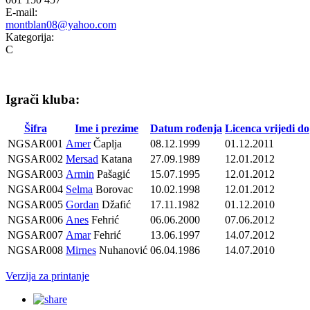
E-mail:
montblan08@yahoo.com
Kategorija:
C
Igrači kluba:
Šifra
Ime i prezime
Datum rođenja
Licenca vrijedi do
NGSAR001
Amer
Čaplja
08.12.1999
01.12.2011
NGSAR002
Mersad
Katana
27.09.1989
12.01.2012
NGSAR003
Armin
Pašagić
15.07.1995
12.01.2012
NGSAR004
Selma
Borovac
10.02.1998
12.01.2012
NGSAR005
Gordan
Džafić
17.11.1982
01.12.2010
NGSAR006
Anes
Fehrić
06.06.2000
07.06.2012
NGSAR007
Amar
Fehrić
13.06.1997
14.07.2012
NGSAR008
Mirnes
Nuhanović
06.04.1986
14.07.2010
Verzija za printanje