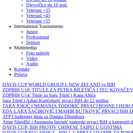
Djevojčice do 10 god.
Veterani +35
Veterani +45
Veterani +55
International Tournaments
Junior
Professional
Seniors
Multimedija
Foto galerije
Video
Audio
Kontakt
Prijava
DAVIS CUP WORLD GROUP I: NEW ZELAND vs BIH
ZDPBIH U18: TITULE ZA PETRA BILETIĆA I TEU KOVAČEV
ZDPBIH U14: Titule za Saru Tripić i Kana Ahića
Sara Tripić i Adian Kurtćehajić prvaci BiH do 12 godina
TARA JOKIĆ I NEMANJA TODORIĆ PRVACI BOSNE I HER
EDA-LARA ŠAĆIROVIĆ I MAHIR BUTKOVIĆ PRVACI BIH 
ATP Challenger titula za Damira Džumhura
Amar Silajdžić i Anastasija Ignjatić juniorski prvaci BiH u kategoriji
DAVIS CUP: BIH PROTIV CHINESE TAIPEI U GOSTIMA
DAVIS CUP BUGARSKA - BIH 1-3: MIRZA I DAMIR ZA POB