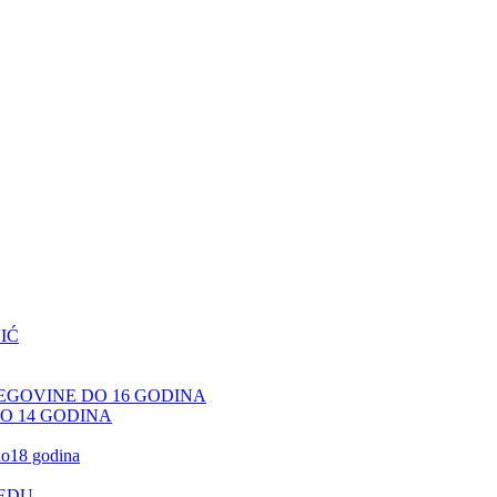
IĆ
CEGOVINE DO 16 GODINA
DO 14 GODINA
 do18 godina
JEDU