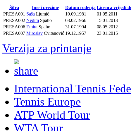
Šifra
Ime i prezime
Datum rođenja
Licenca vrijedi d
PRESA001
Saša
Ljumić
10.09.1981
01.05.2011
PRESA002
Nedim
Spaho
03.02.1966
15.01.2013
PRESA006
Emira
Spaho
31.07.1994
08.05.2012
PRESA007
Miroslav
Cvitanović
19.12.1957
23.01.2015
Verzija za printanje
International Tennis Fede
Tennis Europe
ATP World Tour
WTA Tour