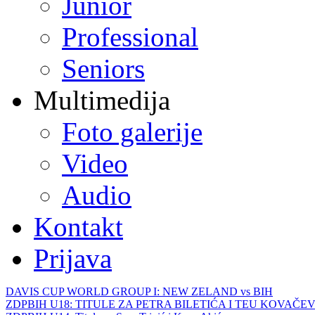
Junior
Professional
Seniors
Multimedija
Foto galerije
Video
Audio
Kontakt
Prijava
DAVIS CUP WORLD GROUP I: NEW ZELAND vs BIH
ZDPBIH U18: TITULE ZA PETRA BILETIĆA I TEU KOVAČEV