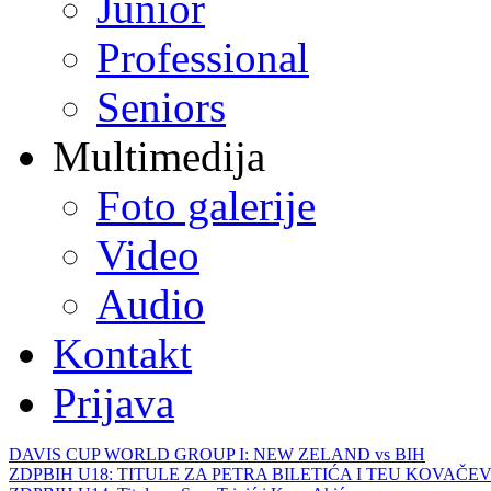
Junior
Professional
Seniors
Multimedija
Foto galerije
Video
Audio
Kontakt
Prijava
DAVIS CUP WORLD GROUP I: NEW ZELAND vs BIH
ZDPBIH U18: TITULE ZA PETRA BILETIĆA I TEU KOVAČEV