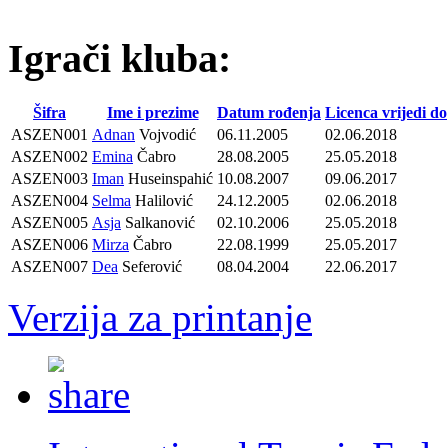
Igrači kluba:
Šifra
Ime i prezime
Datum rođenja
Licenca vrijedi do
ASZEN001
Adnan
Vojvodić
06.11.2005
02.06.2018
ASZEN002
Emina
Čabro
28.08.2005
25.05.2018
ASZEN003
Iman
Huseinspahić
10.08.2007
09.06.2017
ASZEN004
Selma
Halilović
24.12.2005
02.06.2018
ASZEN005
Asja
Salkanović
02.10.2006
25.05.2018
ASZEN006
Mirza
Čabro
22.08.1999
25.05.2017
ASZEN007
Dea
Seferović
08.04.2004
22.06.2017
Verzija za printanje