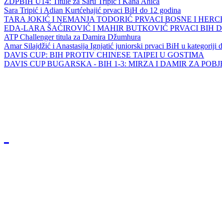
ZDPBIH U14: Titule za Saru Tripić i Kana Ahića
Sara Tripić i Adian Kurtćehajić prvaci BiH do 12 godina
TARA JOKIĆ I NEMANJA TODORIĆ PRVACI BOSNE I HER
EDA-LARA ŠAĆIROVIĆ I MAHIR BUTKOVIĆ PRVACI BIH 
ATP Challenger titula za Damira Džumhura
Amar Silajdžić i Anastasija Ignjatić juniorski prvaci BiH u kategoriji
DAVIS CUP: BIH PROTIV CHINESE TAIPEI U GOSTIMA
DAVIS CUP BUGARSKA - BIH 1-3: MIRZA I DAMIR ZA POB