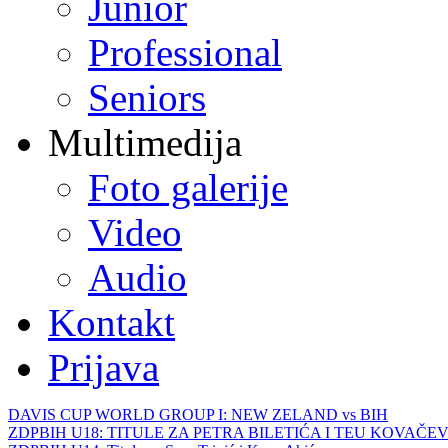
Junior
Professional
Seniors
Multimedija
Foto galerije
Video
Audio
Kontakt
Prijava
DAVIS CUP WORLD GROUP I: NEW ZELAND vs BIH
ZDPBIH U18: TITULE ZA PETRA BILETIĆA I TEU KOVAČEV