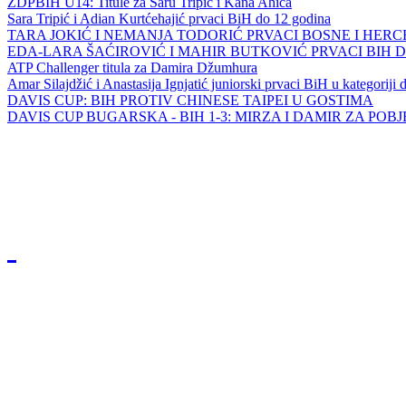
ZDPBIH U14: Titule za Saru Tripić i Kana Ahića
Sara Tripić i Adian Kurtćehajić prvaci BiH do 12 godina
TARA JOKIĆ I NEMANJA TODORIĆ PRVACI BOSNE I HER
EDA-LARA ŠAĆIROVIĆ I MAHIR BUTKOVIĆ PRVACI BIH 
ATP Challenger titula za Damira Džumhura
Amar Silajdžić i Anastasija Ignjatić juniorski prvaci BiH u kategoriji
DAVIS CUP: BIH PROTIV CHINESE TAIPEI U GOSTIMA
DAVIS CUP BUGARSKA - BIH 1-3: MIRZA I DAMIR ZA POB