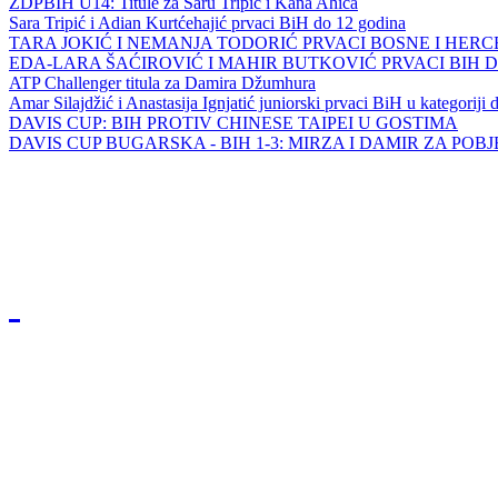
ZDPBIH U14: Titule za Saru Tripić i Kana Ahića
Sara Tripić i Adian Kurtćehajić prvaci BiH do 12 godina
TARA JOKIĆ I NEMANJA TODORIĆ PRVACI BOSNE I HER
EDA-LARA ŠAĆIROVIĆ I MAHIR BUTKOVIĆ PRVACI BIH 
ATP Challenger titula za Damira Džumhura
Amar Silajdžić i Anastasija Ignjatić juniorski prvaci BiH u kategoriji
DAVIS CUP: BIH PROTIV CHINESE TAIPEI U GOSTIMA
DAVIS CUP BUGARSKA - BIH 1-3: MIRZA I DAMIR ZA POB