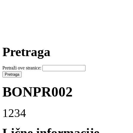
Pretraga
Pretraži ove stranice:
BONPR002
1234
Lične informacije