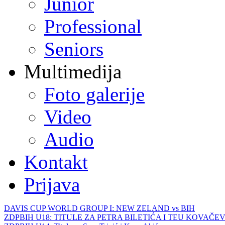
Junior
Professional
Seniors
Multimedija
Foto galerije
Video
Audio
Kontakt
Prijava
DAVIS CUP WORLD GROUP I: NEW ZELAND vs BIH
ZDPBIH U18: TITULE ZA PETRA BILETIĆA I TEU KOVAČEV