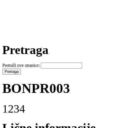
Pretraga
Pretraži ove stranice:
BONPR003
1234
Lične informacije