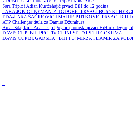
ZDPBIH U14: Titule za Saru Tripić i Kana Ahića
Sara Tripić i Adian Kurtćehajić prvaci BiH do 12 godina
TARA JOKIĆ I NEMANJA TODORIĆ PRVACI BOSNE I HER
EDA-LARA ŠAĆIROVIĆ I MAHIR BUTKOVIĆ PRVACI BIH 
ATP Challenger titula za Damira Džumhura
Amar Silajdžić i Anastasija Ignjatić juniorski prvaci BiH u kategoriji
DAVIS CUP: BIH PROTIV CHINESE TAIPEI U GOSTIMA
DAVIS CUP BUGARSKA - BIH 1-3: MIRZA I DAMIR ZA POB