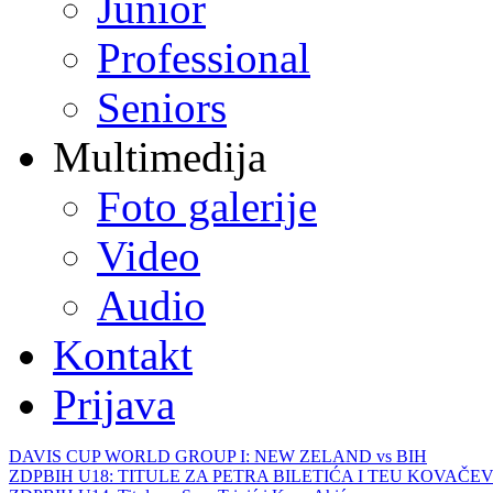
Junior
Professional
Seniors
Multimedija
Foto galerije
Video
Audio
Kontakt
Prijava
DAVIS CUP WORLD GROUP I: NEW ZELAND vs BIH
ZDPBIH U18: TITULE ZA PETRA BILETIĆA I TEU KOVAČEV