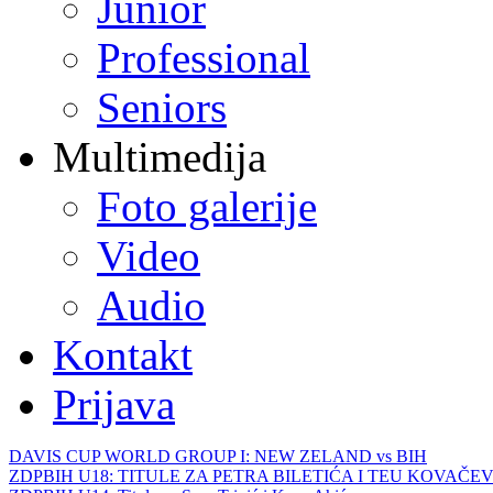
Junior
Professional
Seniors
Multimedija
Foto galerije
Video
Audio
Kontakt
Prijava
DAVIS CUP WORLD GROUP I: NEW ZELAND vs BIH
ZDPBIH U18: TITULE ZA PETRA BILETIĆA I TEU KOVAČEV