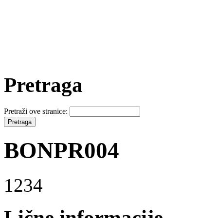
Pretraga
Pretraži ove stranice:
BONPR004
1234
Lične informacije