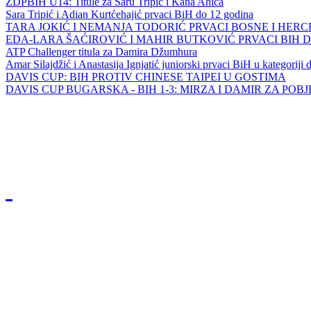
ZDPBIH U14: Titule za Saru Tripić i Kana Ahića
Sara Tripić i Adian Kurtćehajić prvaci BiH do 12 godina
TARA JOKIĆ I NEMANJA TODORIĆ PRVACI BOSNE I HER
EDA-LARA ŠAĆIROVIĆ I MAHIR BUTKOVIĆ PRVACI BIH 
ATP Challenger titula za Damira Džumhura
Amar Silajdžić i Anastasija Ignjatić juniorski prvaci BiH u kategoriji
DAVIS CUP: BIH PROTIV CHINESE TAIPEI U GOSTIMA
DAVIS CUP BUGARSKA - BIH 1-3: MIRZA I DAMIR ZA POB