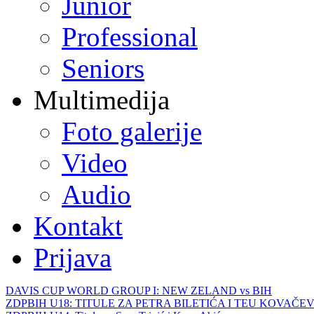
Junior
Professional
Seniors
Multimedija
Foto galerije
Video
Audio
Kontakt
Prijava
DAVIS CUP WORLD GROUP I: NEW ZELAND vs BIH
ZDPBIH U18: TITULE ZA PETRA BILETIĆA I TEU KOVAČEV