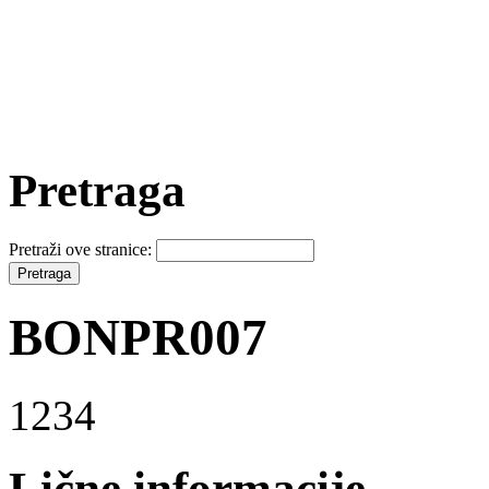
Pretraga
Pretraži ove stranice:
BONPR007
1234
Lične informacije