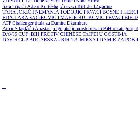
ZDPBIH U14: Titule za Saru Tripić i Kana Ahića
Sara Tripić i Adian Kurtćehajić prvaci BiH do 12 godina
TARA JOKIĆ I NEMANJA TODORIĆ PRVACI BOSNE I HER
EDA-LARA ŠAĆIROVIĆ I MAHIR BUTKOVIĆ PRVACI BIH 
ATP Challenger titula za Damira Džumhura
Amar Silajdžić i Anastasija Ignjatić juniorski prvaci BiH u kategoriji
DAVIS CUP: BIH PROTIV CHINESE TAIPEI U GOSTIMA
DAVIS CUP BUGARSKA - BIH 1-3: MIRZA I DAMIR ZA POB