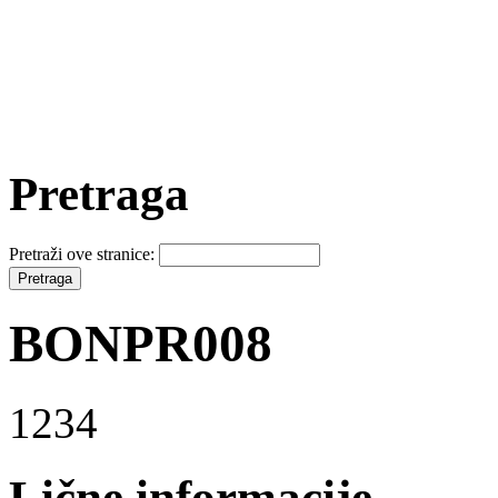
Pretraga
Pretraži ove stranice:
BONPR008
1234
Lične informacije