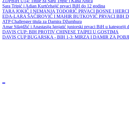
ZDPBIH U14: Titule za Saru Tripić i Kana Ahića
Sara Tripić i Adian Kurtćehajić prvaci BiH do 12 godina
TARA JOKIĆ I NEMANJA TODORIĆ PRVACI BOSNE I HER
EDA-LARA ŠAĆIROVIĆ I MAHIR BUTKOVIĆ PRVACI BIH 
ATP Challenger titula za Damira Džumhura
Amar Silajdžić i Anastasija Ignjatić juniorski prvaci BiH u kategoriji
DAVIS CUP: BIH PROTIV CHINESE TAIPEI U GOSTIMA
DAVIS CUP BUGARSKA - BIH 1-3: MIRZA I DAMIR ZA POB