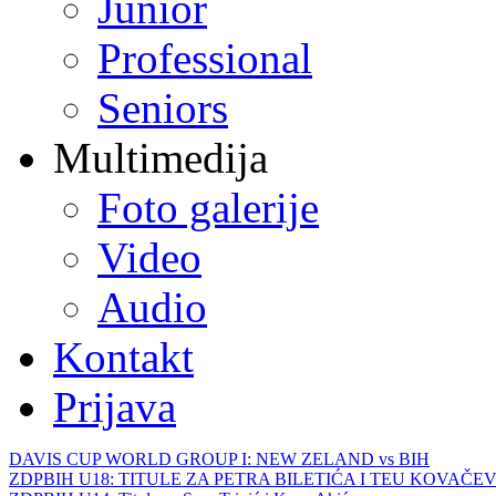
Junior
Professional
Seniors
Multimedija
Foto galerije
Video
Audio
Kontakt
Prijava
DAVIS CUP WORLD GROUP I: NEW ZELAND vs BIH
ZDPBIH U18: TITULE ZA PETRA BILETIĆA I TEU KOVAČEV