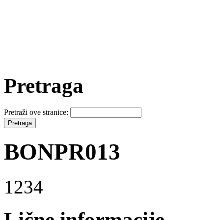
Pretraga
Pretraži ove stranice:
BONPR013
1234
Lične informacije