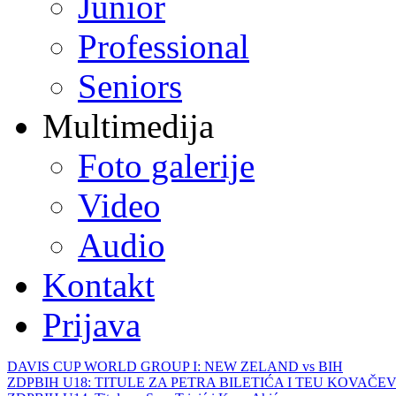
Junior
Professional
Seniors
Multimedija
Foto galerije
Video
Audio
Kontakt
Prijava
DAVIS CUP WORLD GROUP I: NEW ZELAND vs BIH
ZDPBIH U18: TITULE ZA PETRA BILETIĆA I TEU KOVAČEV