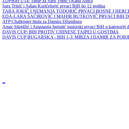
ZDPBIH U14: Titule za Saru Tripić i Kana Ahića
Sara Tripić i Adian Kurtćehajić prvaci BiH do 12 godina
TARA JOKIĆ I NEMANJA TODORIĆ PRVACI BOSNE I HER
EDA-LARA ŠAĆIROVIĆ I MAHIR BUTKOVIĆ PRVACI BIH 
ATP Challenger titula za Damira Džumhura
Amar Silajdžić i Anastasija Ignjatić juniorski prvaci BiH u kategoriji
DAVIS CUP: BIH PROTIV CHINESE TAIPEI U GOSTIMA
DAVIS CUP BUGARSKA - BIH 1-3: MIRZA I DAMIR ZA POB