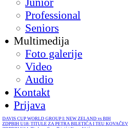
Junior
Professional
Seniors
Multimedija
Foto galerije
Video
Audio
Kontakt
Prijava
DAVIS CUP WORLD GROUP I: NEW ZELAND vs BIH
ZDPBIH U18: TITULE ZA PETRA BILETIĆA I TEU KOVAČEV