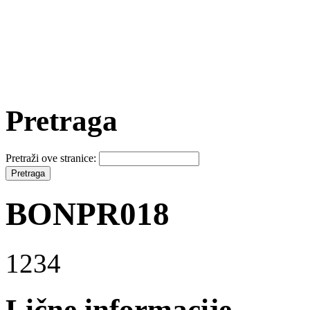
Pretraga
Pretraži ove stranice:
BONPR018
1234
Lične informacije