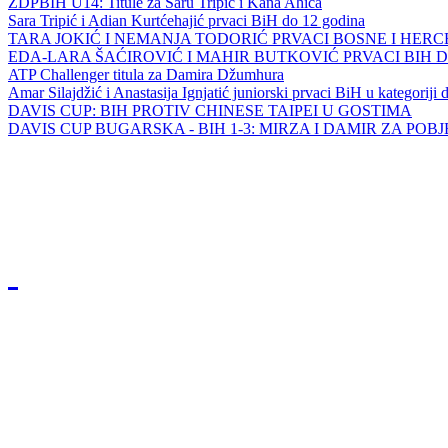
ZDPBIH U14: Titule za Saru Tripić i Kana Ahića
Sara Tripić i Adian Kurtćehajić prvaci BiH do 12 godina
TARA JOKIĆ I NEMANJA TODORIĆ PRVACI BOSNE I HER
EDA-LARA ŠAĆIROVIĆ I MAHIR BUTKOVIĆ PRVACI BIH 
ATP Challenger titula za Damira Džumhura
Amar Silajdžić i Anastasija Ignjatić juniorski prvaci BiH u kategoriji
DAVIS CUP: BIH PROTIV CHINESE TAIPEI U GOSTIMA
DAVIS CUP BUGARSKA - BIH 1-3: MIRZA I DAMIR ZA POB