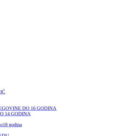
IĆ
CEGOVINE DO 16 GODINA
DO 14 GODINA
 do18 godina
JEDU