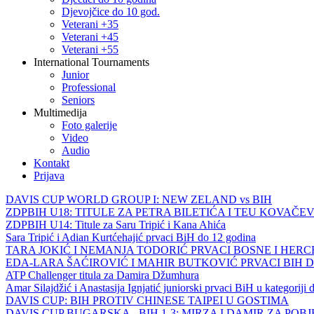
Djevojčice do 10 god.
Veterani +35
Veterani +45
Veterani +55
International Tournaments
Junior
Professional
Seniors
Multimedija
Foto galerije
Video
Audio
Kontakt
Prijava
DAVIS CUP WORLD GROUP I: NEW ZELAND vs BIH
ZDPBIH U18: TITULE ZA PETRA BILETIĆA I TEU KOVAČEV
ZDPBIH U14: Titule za Saru Tripić i Kana Ahića
Sara Tripić i Adian Kurtćehajić prvaci BiH do 12 godina
TARA JOKIĆ I NEMANJA TODORIĆ PRVACI BOSNE I HER
EDA-LARA ŠAĆIROVIĆ I MAHIR BUTKOVIĆ PRVACI BIH 
ATP Challenger titula za Damira Džumhura
Amar Silajdžić i Anastasija Ignjatić juniorski prvaci BiH u kategoriji
DAVIS CUP: BIH PROTIV CHINESE TAIPEI U GOSTIMA
DAVIS CUP BUGARSKA - BIH 1-3: MIRZA I DAMIR ZA POB