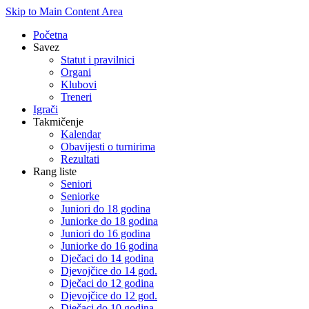
Skip to Main Content Area
Početna
Savez
Statut i pravilnici
Organi
Klubovi
Treneri
Igrači
Takmičenje
Kalendar
Obavijesti o turnirima
Rezultati
Rang liste
Seniori
Seniorke
Juniori do 18 godina
Juniorke do 18 godina
Juniori do 16 godina
Juniorke do 16 godina
Dječaci do 14 godina
Djevojčice do 14 god.
Dječaci do 12 godina
Djevojčice do 12 god.
Dječaci do 10 godina