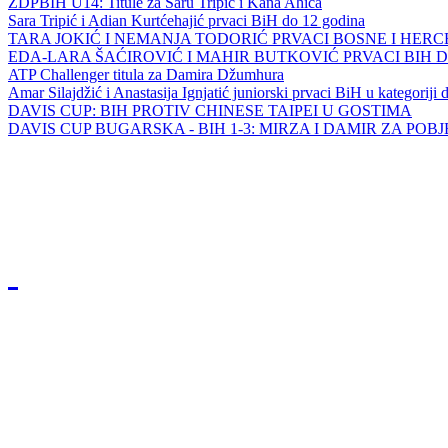
ZDPBIH U14: Titule za Saru Tripić i Kana Ahića
Sara Tripić i Adian Kurtćehajić prvaci BiH do 12 godina
TARA JOKIĆ I NEMANJA TODORIĆ PRVACI BOSNE I HER
EDA-LARA ŠAĆIROVIĆ I MAHIR BUTKOVIĆ PRVACI BIH 
ATP Challenger titula za Damira Džumhura
Amar Silajdžić i Anastasija Ignjatić juniorski prvaci BiH u kategoriji
DAVIS CUP: BIH PROTIV CHINESE TAIPEI U GOSTIMA
DAVIS CUP BUGARSKA - BIH 1-3: MIRZA I DAMIR ZA POB