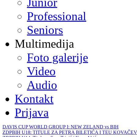
Junior
Professional
Seniors
Multimedija
Foto galerije
Video
Audio
Kontakt
Prijava
DAVIS CUP WORLD GROUP I: NEW ZELAND vs BIH
ZDPBIH U18: TITULE ZA PETRA BILETIĆA I TEU KOVAČEV