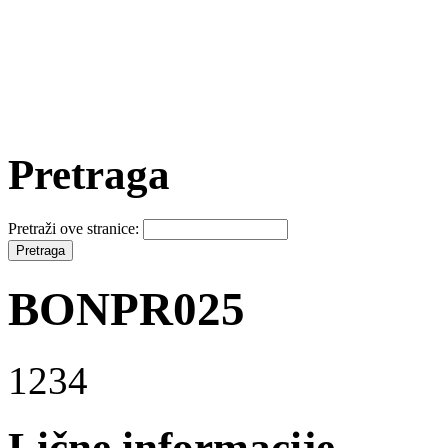
Pretraga
Pretraži ove stranice:
BONPR025
1234
Lične informacije