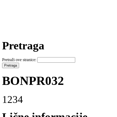
Pretraga
Pretraži ove stranice:
BONPR032
1234
Lične informacije