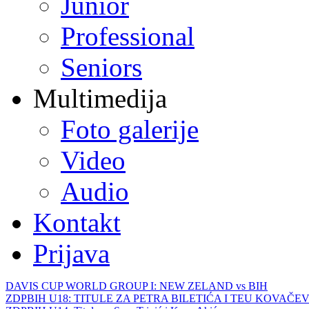
Junior
Professional
Seniors
Multimedija
Foto galerije
Video
Audio
Kontakt
Prijava
DAVIS CUP WORLD GROUP I: NEW ZELAND vs BIH
ZDPBIH U18: TITULE ZA PETRA BILETIĆA I TEU KOVAČEV