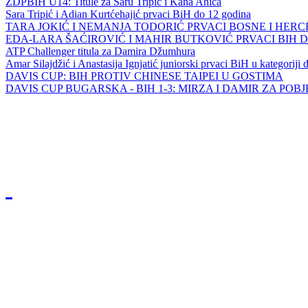
ZDPBIH U14: Titule za Saru Tripić i Kana Ahića
Sara Tripić i Adian Kurtćehajić prvaci BiH do 12 godina
TARA JOKIĆ I NEMANJA TODORIĆ PRVACI BOSNE I HER
EDA-LARA ŠAĆIROVIĆ I MAHIR BUTKOVIĆ PRVACI BIH 
ATP Challenger titula za Damira Džumhura
Amar Silajdžić i Anastasija Ignjatić juniorski prvaci BiH u kategoriji
DAVIS CUP: BIH PROTIV CHINESE TAIPEI U GOSTIMA
DAVIS CUP BUGARSKA - BIH 1-3: MIRZA I DAMIR ZA POB