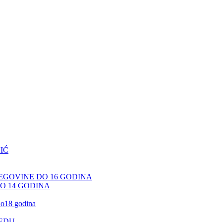
IĆ
CEGOVINE DO 16 GODINA
DO 14 GODINA
 do18 godina
JEDU