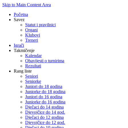
Skip to Main Content Area
Početna
Savez
Statut i pravilnici
Organi
Klubovi
Treneri
Igrači
Takmičenje
Kalendar
Obavijesti o turnirima
Rezultati
Rang liste
Seniori
Seniorke
Juniori do 18 godina
Juniorke do 18 godina
Juniori do 16 godina
Juniorke do 16 godina
Dječaci do 14 godina
Djevojčice do 14 god.
Dječaci do 12 godina
Djevojčice do 12 god.
Dječaci do 10 godina