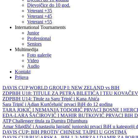
Djevojčice do 10 god.
Veterani +35
Veterani +45
Veterani +55
International Tournaments
Junior
Professional
Seniors
Multimedija
Foto galerije
Video
Audio
Kontakt
Prijava
DAVIS CUP WORLD GROUP I: NEW ZELAND vs BIH
ZDPBIH U18: TITULE ZA PETRA BILETIĆA I TEU KOVAČEV
ZDPBIH U14: Titule za Saru Tripić i Kana Ahića
Sara Tripić i Adian Kurtćehajić prvaci BiH do 12 godina
TARA JOKIĆ I NEMANJA TODORIĆ PRVACI BOSNE I HER
EDA-LARA ŠAĆIROVIĆ I MAHIR BUTKOVIĆ PRVACI BIH 
ATP Challenger titula za Damira Džumhura
Amar Silajdžić i Anastasija Ignjatić juniorski prvaci BiH u kategoriji
DAVIS CUP: BIH PROTIV CHINESE TAIPEI U GOSTIMA
DAVIS CUP BUGARSKA - BIH 1-3: MIRZA I DAMIR ZA POB