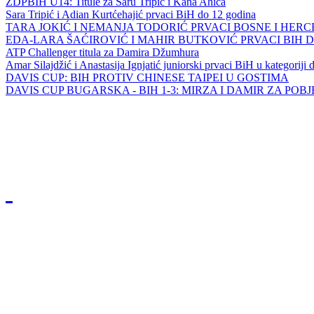
ZDPBIH U14: Titule za Saru Tripić i Kana Ahića
Sara Tripić i Adian Kurtćehajić prvaci BiH do 12 godina
TARA JOKIĆ I NEMANJA TODORIĆ PRVACI BOSNE I HER
EDA-LARA ŠAĆIROVIĆ I MAHIR BUTKOVIĆ PRVACI BIH 
ATP Challenger titula za Damira Džumhura
Amar Silajdžić i Anastasija Ignjatić juniorski prvaci BiH u kategoriji
DAVIS CUP: BIH PROTIV CHINESE TAIPEI U GOSTIMA
DAVIS CUP BUGARSKA - BIH 1-3: MIRZA I DAMIR ZA POB