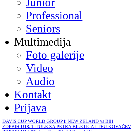
Junior
Professional
Seniors
Multimedija
Foto galerije
Video
Audio
Kontakt
Prijava
DAVIS CUP WORLD GROUP I: NEW ZELAND vs BIH
ZDPBIH U18: TITULE ZA PETRA BILETIĆA I TEU KOVAČEV