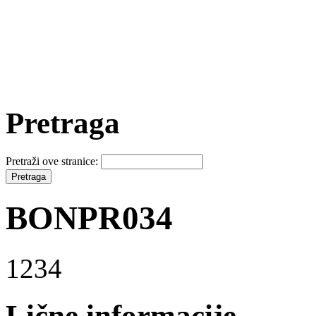
Pretraga
Pretraži ove stranice:
BONPR034
1234
Lične informacije