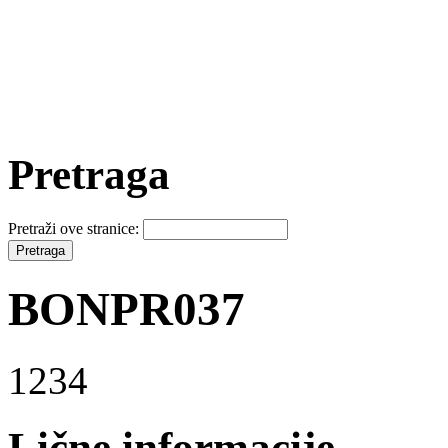
Pretraga
Pretraži ove stranice:
BONPR037
1234
Lične informacije