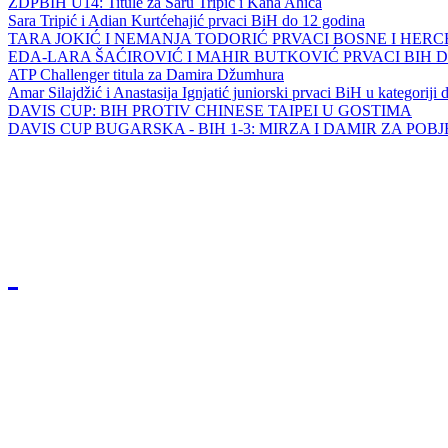
ZDPBIH U14: Titule za Saru Tripić i Kana Ahića
Sara Tripić i Adian Kurtćehajić prvaci BiH do 12 godina
TARA JOKIĆ I NEMANJA TODORIĆ PRVACI BOSNE I HER
EDA-LARA ŠAĆIROVIĆ I MAHIR BUTKOVIĆ PRVACI BIH 
ATP Challenger titula za Damira Džumhura
Amar Silajdžić i Anastasija Ignjatić juniorski prvaci BiH u kategoriji
DAVIS CUP: BIH PROTIV CHINESE TAIPEI U GOSTIMA
DAVIS CUP BUGARSKA - BIH 1-3: MIRZA I DAMIR ZA POB