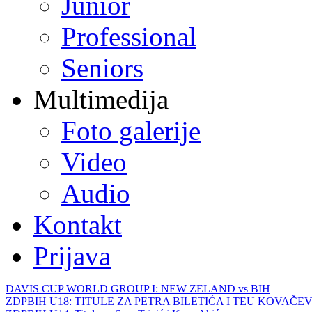
Junior
Professional
Seniors
Multimedija
Foto galerije
Video
Audio
Kontakt
Prijava
DAVIS CUP WORLD GROUP I: NEW ZELAND vs BIH
ZDPBIH U18: TITULE ZA PETRA BILETIĆA I TEU KOVAČEV