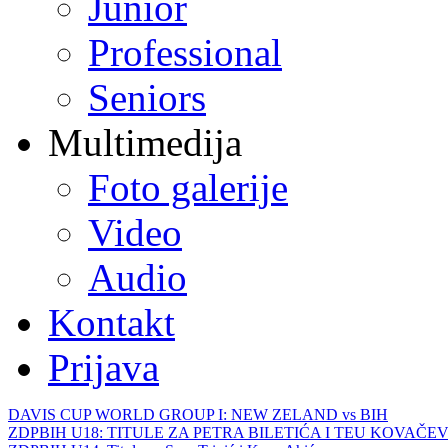
Junior
Professional
Seniors
Multimedija
Foto galerije
Video
Audio
Kontakt
Prijava
DAVIS CUP WORLD GROUP I: NEW ZELAND vs BIH
ZDPBIH U18: TITULE ZA PETRA BILETIĆA I TEU KOVAČEV