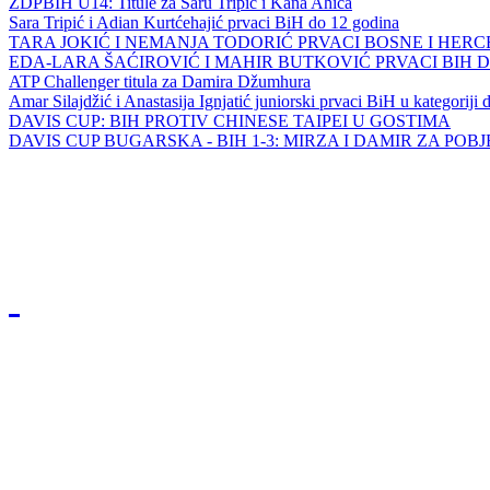
ZDPBIH U14: Titule za Saru Tripić i Kana Ahića
Sara Tripić i Adian Kurtćehajić prvaci BiH do 12 godina
TARA JOKIĆ I NEMANJA TODORIĆ PRVACI BOSNE I HER
EDA-LARA ŠAĆIROVIĆ I MAHIR BUTKOVIĆ PRVACI BIH 
ATP Challenger titula za Damira Džumhura
Amar Silajdžić i Anastasija Ignjatić juniorski prvaci BiH u kategoriji
DAVIS CUP: BIH PROTIV CHINESE TAIPEI U GOSTIMA
DAVIS CUP BUGARSKA - BIH 1-3: MIRZA I DAMIR ZA POB