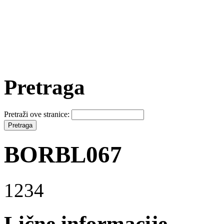
Pretraga
Pretraži ove stranice:
BORBL067
1234
Lične informacije