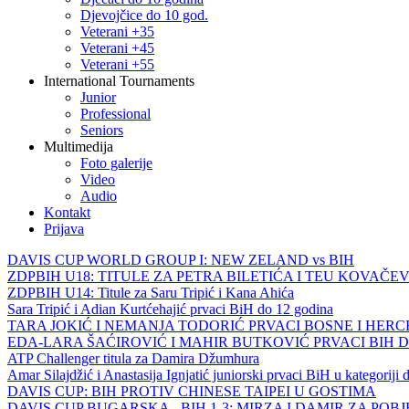
Djevojčice do 10 god.
Veterani +35
Veterani +45
Veterani +55
International Tournaments
Junior
Professional
Seniors
Multimedija
Foto galerije
Video
Audio
Kontakt
Prijava
DAVIS CUP WORLD GROUP I: NEW ZELAND vs BIH
ZDPBIH U18: TITULE ZA PETRA BILETIĆA I TEU KOVAČEV
ZDPBIH U14: Titule za Saru Tripić i Kana Ahića
Sara Tripić i Adian Kurtćehajić prvaci BiH do 12 godina
TARA JOKIĆ I NEMANJA TODORIĆ PRVACI BOSNE I HER
EDA-LARA ŠAĆIROVIĆ I MAHIR BUTKOVIĆ PRVACI BIH 
ATP Challenger titula za Damira Džumhura
Amar Silajdžić i Anastasija Ignjatić juniorski prvaci BiH u kategoriji
DAVIS CUP: BIH PROTIV CHINESE TAIPEI U GOSTIMA
DAVIS CUP BUGARSKA - BIH 1-3: MIRZA I DAMIR ZA POB