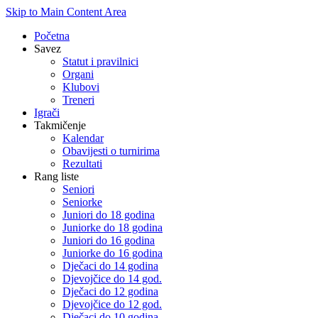
Skip to Main Content Area
Početna
Savez
Statut i pravilnici
Organi
Klubovi
Treneri
Igrači
Takmičenje
Kalendar
Obavijesti o turnirima
Rezultati
Rang liste
Seniori
Seniorke
Juniori do 18 godina
Juniorke do 18 godina
Juniori do 16 godina
Juniorke do 16 godina
Dječaci do 14 godina
Djevojčice do 14 god.
Dječaci do 12 godina
Djevojčice do 12 god.
Dječaci do 10 godina