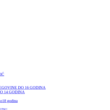
IĆ
CEGOVINE DO 16 GODINA
DO 14 GODINA
 do18 godina
JEDU