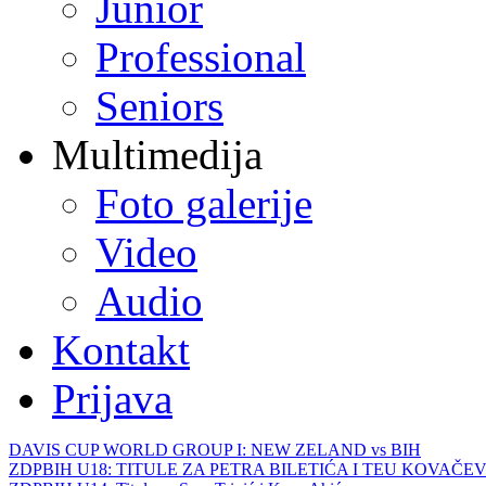
Junior
Professional
Seniors
Multimedija
Foto galerije
Video
Audio
Kontakt
Prijava
DAVIS CUP WORLD GROUP I: NEW ZELAND vs BIH
ZDPBIH U18: TITULE ZA PETRA BILETIĆA I TEU KOVAČEV