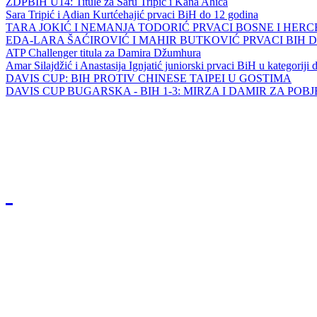
ZDPBIH U14: Titule za Saru Tripić i Kana Ahića
Sara Tripić i Adian Kurtćehajić prvaci BiH do 12 godina
TARA JOKIĆ I NEMANJA TODORIĆ PRVACI BOSNE I HER
EDA-LARA ŠAĆIROVIĆ I MAHIR BUTKOVIĆ PRVACI BIH 
ATP Challenger titula za Damira Džumhura
Amar Silajdžić i Anastasija Ignjatić juniorski prvaci BiH u kategoriji
DAVIS CUP: BIH PROTIV CHINESE TAIPEI U GOSTIMA
DAVIS CUP BUGARSKA - BIH 1-3: MIRZA I DAMIR ZA POB