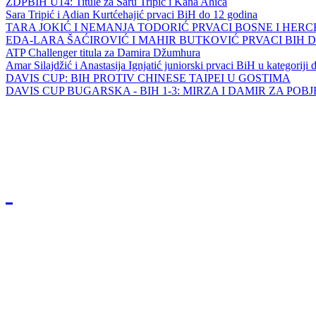
ZDPBIH U14: Titule za Saru Tripić i Kana Ahića
Sara Tripić i Adian Kurtćehajić prvaci BiH do 12 godina
TARA JOKIĆ I NEMANJA TODORIĆ PRVACI BOSNE I HER
EDA-LARA ŠAĆIROVIĆ I MAHIR BUTKOVIĆ PRVACI BIH 
ATP Challenger titula za Damira Džumhura
Amar Silajdžić i Anastasija Ignjatić juniorski prvaci BiH u kategoriji
DAVIS CUP: BIH PROTIV CHINESE TAIPEI U GOSTIMA
DAVIS CUP BUGARSKA - BIH 1-3: MIRZA I DAMIR ZA POB