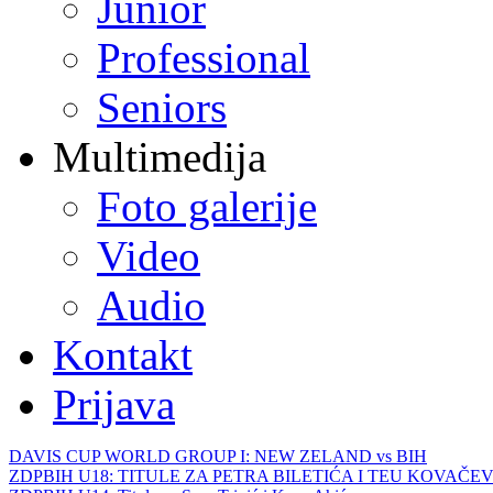
Junior
Professional
Seniors
Multimedija
Foto galerije
Video
Audio
Kontakt
Prijava
DAVIS CUP WORLD GROUP I: NEW ZELAND vs BIH
ZDPBIH U18: TITULE ZA PETRA BILETIĆA I TEU KOVAČEV