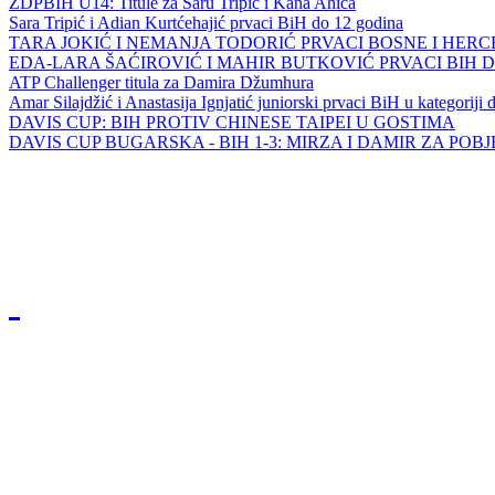
ZDPBIH U14: Titule za Saru Tripić i Kana Ahića
Sara Tripić i Adian Kurtćehajić prvaci BiH do 12 godina
TARA JOKIĆ I NEMANJA TODORIĆ PRVACI BOSNE I HER
EDA-LARA ŠAĆIROVIĆ I MAHIR BUTKOVIĆ PRVACI BIH 
ATP Challenger titula za Damira Džumhura
Amar Silajdžić i Anastasija Ignjatić juniorski prvaci BiH u kategoriji
DAVIS CUP: BIH PROTIV CHINESE TAIPEI U GOSTIMA
DAVIS CUP BUGARSKA - BIH 1-3: MIRZA I DAMIR ZA POB