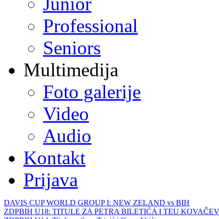
Junior
Professional
Seniors
Multimedija
Foto galerije
Video
Audio
Kontakt
Prijava
DAVIS CUP WORLD GROUP I: NEW ZELAND vs BIH
ZDPBIH U18: TITULE ZA PETRA BILETIĆA I TEU KOVAČEV