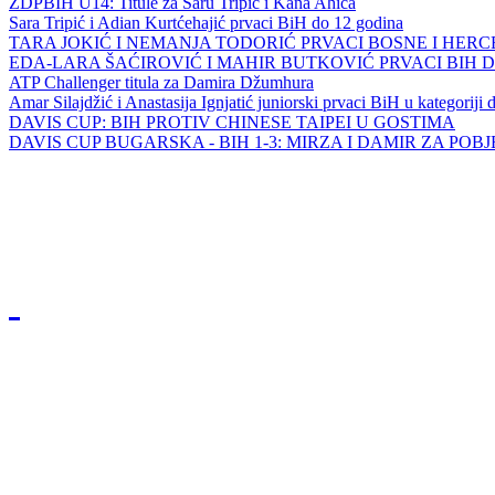
ZDPBIH U14: Titule za Saru Tripić i Kana Ahića
Sara Tripić i Adian Kurtćehajić prvaci BiH do 12 godina
TARA JOKIĆ I NEMANJA TODORIĆ PRVACI BOSNE I HER
EDA-LARA ŠAĆIROVIĆ I MAHIR BUTKOVIĆ PRVACI BIH 
ATP Challenger titula za Damira Džumhura
Amar Silajdžić i Anastasija Ignjatić juniorski prvaci BiH u kategoriji
DAVIS CUP: BIH PROTIV CHINESE TAIPEI U GOSTIMA
DAVIS CUP BUGARSKA - BIH 1-3: MIRZA I DAMIR ZA POB