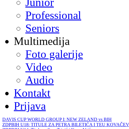
Junior
Professional
Seniors
Multimedija
Foto galerije
Video
Audio
Kontakt
Prijava
DAVIS CUP WORLD GROUP I: NEW ZELAND vs BIH
ZDPBIH U18: TITULE ZA PETRA BILETIĆA I TEU KOVAČEV