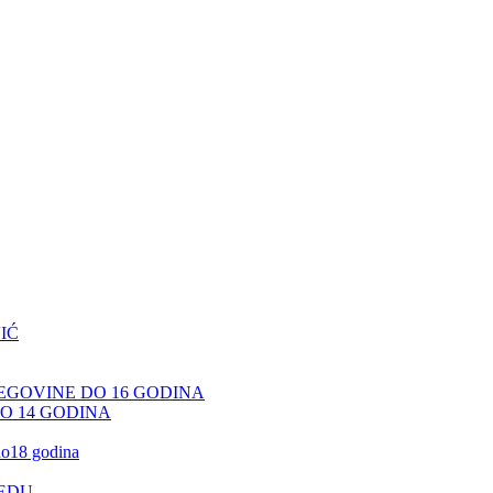
IĆ
CEGOVINE DO 16 GODINA
DO 14 GODINA
 do18 godina
JEDU