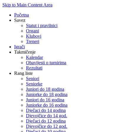
Skip to Main Content Area
Početna
Savez
Statut i pravilnici
Organi
Klubovi
Treneri
Igrači
Takmičenje
Kalendar
Obavijesti o turnirima
Rezultati
Rang liste
Seniori
Seniorke
Juniori do 18 godina
Juniorke do 18 godina
Juniori do 16 godina
Juniorke do 16 godina
Dječaci do 14 godina
Djevojčice do 14 god.
Dječaci do 12 godina
Djevojčice do 12 god.
Dječaci do 10 godina