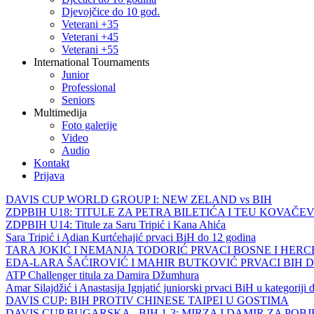
Djevojčice do 10 god.
Veterani +35
Veterani +45
Veterani +55
International Tournaments
Junior
Professional
Seniors
Multimedija
Foto galerije
Video
Audio
Kontakt
Prijava
DAVIS CUP WORLD GROUP I: NEW ZELAND vs BIH
ZDPBIH U18: TITULE ZA PETRA BILETIĆA I TEU KOVAČEV
ZDPBIH U14: Titule za Saru Tripić i Kana Ahića
Sara Tripić i Adian Kurtćehajić prvaci BiH do 12 godina
TARA JOKIĆ I NEMANJA TODORIĆ PRVACI BOSNE I HER
EDA-LARA ŠAĆIROVIĆ I MAHIR BUTKOVIĆ PRVACI BIH 
ATP Challenger titula za Damira Džumhura
Amar Silajdžić i Anastasija Ignjatić juniorski prvaci BiH u kategoriji
DAVIS CUP: BIH PROTIV CHINESE TAIPEI U GOSTIMA
DAVIS CUP BUGARSKA - BIH 1-3: MIRZA I DAMIR ZA POB