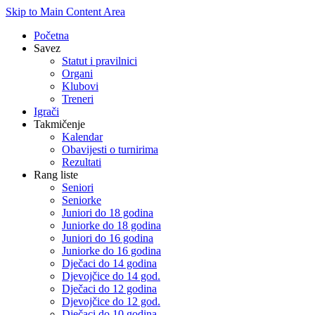
Skip to Main Content Area
Početna
Savez
Statut i pravilnici
Organi
Klubovi
Treneri
Igrači
Takmičenje
Kalendar
Obavijesti o turnirima
Rezultati
Rang liste
Seniori
Seniorke
Juniori do 18 godina
Juniorke do 18 godina
Juniori do 16 godina
Juniorke do 16 godina
Dječaci do 14 godina
Djevojčice do 14 god.
Dječaci do 12 godina
Djevojčice do 12 god.
Dječaci do 10 godina