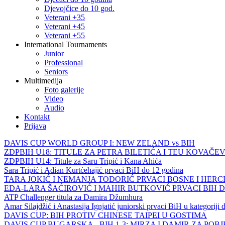
Djevojčice do 10 god.
Veterani +35
Veterani +45
Veterani +55
International Tournaments
Junior
Professional
Seniors
Multimedija
Foto galerije
Video
Audio
Kontakt
Prijava
DAVIS CUP WORLD GROUP I: NEW ZELAND vs BIH
ZDPBIH U18: TITULE ZA PETRA BILETIĆA I TEU KOVAČEV
ZDPBIH U14: Titule za Saru Tripić i Kana Ahića
Sara Tripić i Adian Kurtćehajić prvaci BiH do 12 godina
TARA JOKIĆ I NEMANJA TODORIĆ PRVACI BOSNE I HER
EDA-LARA ŠAĆIROVIĆ I MAHIR BUTKOVIĆ PRVACI BIH 
ATP Challenger titula za Damira Džumhura
Amar Silajdžić i Anastasija Ignjatić juniorski prvaci BiH u kategoriji
DAVIS CUP: BIH PROTIV CHINESE TAIPEI U GOSTIMA
DAVIS CUP BUGARSKA - BIH 1-3: MIRZA I DAMIR ZA POB