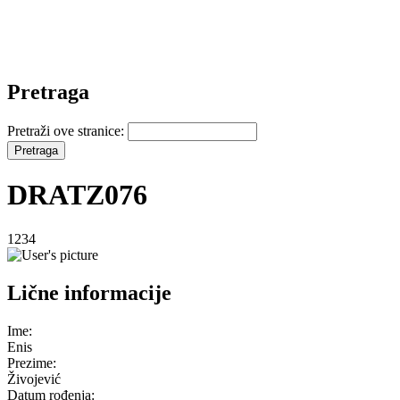
Pretraga
Pretraži ove stranice:
DRATZ076
1234
Lične informacije
Ime:
Enis
Prezime:
Živojević
Datum rođenja: