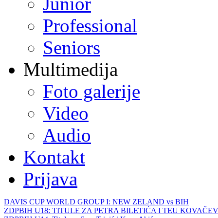
Junior
Professional
Seniors
Multimedija
Foto galerije
Video
Audio
Kontakt
Prijava
DAVIS CUP WORLD GROUP I: NEW ZELAND vs BIH
ZDPBIH U18: TITULE ZA PETRA BILETIĆA I TEU KOVAČEV