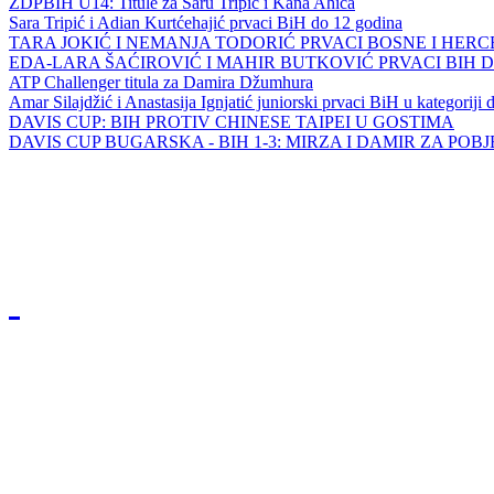
ZDPBIH U14: Titule za Saru Tripić i Kana Ahića
Sara Tripić i Adian Kurtćehajić prvaci BiH do 12 godina
TARA JOKIĆ I NEMANJA TODORIĆ PRVACI BOSNE I HER
EDA-LARA ŠAĆIROVIĆ I MAHIR BUTKOVIĆ PRVACI BIH 
ATP Challenger titula za Damira Džumhura
Amar Silajdžić i Anastasija Ignjatić juniorski prvaci BiH u kategoriji
DAVIS CUP: BIH PROTIV CHINESE TAIPEI U GOSTIMA
DAVIS CUP BUGARSKA - BIH 1-3: MIRZA I DAMIR ZA POB